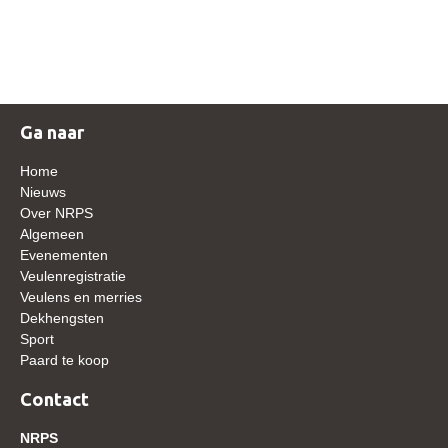
NRPS Keuringen
Hengstenkeuring
Regionale Keuringen
Nationale Keuring
Ga naar
Late Veulenkeuring
Home
ABOP
Nieuws
Over NRPS
Sport
Algemeen
Evenementen
Wereldkampioenschap Jonge Paarden
Veulenregistratie
Dutch Pony Championship
Veulens en merries
Dekhengsten
Evenementen
Sport
Paard te koop
Arabian Horse Events
Arabissimo
Contact
Veulenregistratie
NRPS