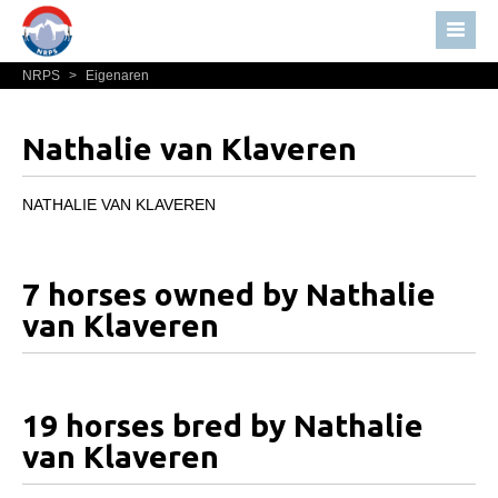
NRPS
>
Eigenaren
Home
Nieuws
Nathalie van Klaveren
Over NRPS
Bestuur NRPS
NATHALIE VAN KLAVEREN
Lidmaatschap NRPS
Informatie
7 horses owned by Nathalie
Lid worden
van Klaveren
Statuten en reglementen
Privacyverklaring
19 horses bred by Nathalie
Algemeen
van Klaveren
Paardenpaspoort aanvragen