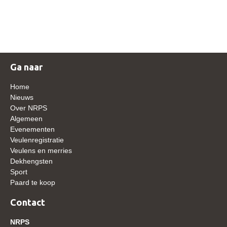
NRPS Keuringen
Hengstenkeuring
Regionale Keuringen
Nationale Keuring
Ga naar
Late Veulenkeuring
Home
ABOP
Nieuws
Over NRPS
Sport
Algemeen
Evenementen
Wereldkampioenschap Jonge Paarden
Veulenregistratie
Dutch Pony Championship
Veulens en merries
Dekhengsten
Evenementen
Sport
Paard te koop
Arabian Horse Events
Arabissimo
Contact
Veulenregistratie
NRPS