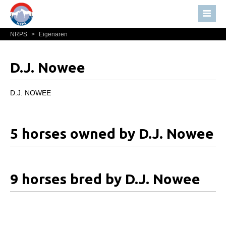
NRPS
>
Eigenaren
Home
Nieuws
D.J. Nowee
Over NRPS
Bestuur NRPS
D.J. NOWEE
Lidmaatschap NRPS
Informatie
5 horses owned by D.J. Nowee
Lid worden
Statuten en reglementen
9 horses bred by D.J. Nowee
Privacyverklaring
Algemeen
Paardenpaspoort aanvragen