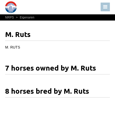
NRPS
>
Eigenaren
Home
Nieuws
M. Ruts
Over NRPS
Bestuur NRPS
M. RUTS
Lidmaatschap NRPS
Informatie
7 horses owned by M. Ruts
Lid worden
Statuten en reglementen
8 horses bred by M. Ruts
Privacyverklaring
Algemeen
Paardenpaspoort aanvragen