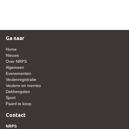
NRPS Keuringen
Hengstenkeuring
Regionale Keuringen
Nationale Keuring
Ga naar
Late Veulenkeuring
Home
ABOP
Nieuws
Over NRPS
Sport
Algemeen
Evenementen
Wereldkampioenschap Jonge Paarden
Veulenregistratie
Dutch Pony Championship
Veulens en merries
Dekhengsten
Evenementen
Sport
Paard te koop
Arabian Horse Events
Arabissimo
Contact
Veulenregistratie
NRPS