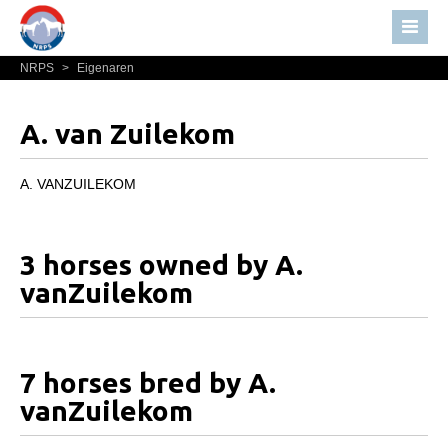
NRPS
>
Eigenaren
Home
Nieuws
A. van Zuilekom
Over NRPS
Bestuur NRPS
A. VANZUILEKOM
Lidmaatschap NRPS
Informatie
3 horses owned by A.
Lid worden
vanZuilekom
Statuten en reglementen
Privacyverklaring
7 horses bred by A.
Algemeen
vanZuilekom
Paardenpaspoort aanvragen