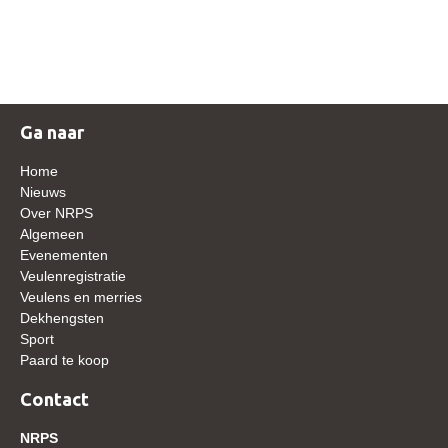
NRPS Keuringen
Hengstenkeuring
Regionale Keuringen
Nationale Keuring
Ga naar
Late Veulenkeuring
Home
ABOP
Nieuws
Over NRPS
Sport
Algemeen
Evenementen
Wereldkampioenschap Jonge Paarden
Veulenregistratie
Dutch Pony Championship
Veulens en merries
Dekhengsten
Evenementen
Sport
Paard te koop
Arabian Horse Events
Arabissimo
Contact
Veulenregistratie
NRPS