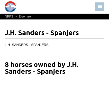
NRPS
>
Eigenaren
Home
Nieuws
J.H. Sanders - Spanjers
Over NRPS
Bestuur NRPS
J.H. SANDERS - SPANJERS
Lidmaatschap NRPS
Informatie
8 horses owned by J.H.
Lid worden
Sanders - Spanjers
Statuten en reglementen
Privacyverklaring
Algemeen
Paardenpaspoort aanvragen