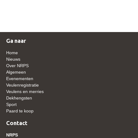
NRPS Keuringen
Hengstenkeuring
Regionale Keuringen
Nationale Keuring
Ga naar
Late Veulenkeuring
Home
ABOP
Nieuws
Over NRPS
Sport
Algemeen
Evenementen
Wereldkampioenschap Jonge Paarden
Veulenregistratie
Dutch Pony Championship
Veulens en merries
Dekhengsten
Evenementen
Sport
Paard te koop
Arabian Horse Events
Arabissimo
Contact
Veulenregistratie
NRPS