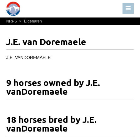
NRPS
>
Eigenaren
Home
Nieuws
J.E. van Doremaele
Over NRPS
Bestuur NRPS
J.E. VANDOREMAELE
Lidmaatschap NRPS
Informatie
9 horses owned by J.E.
Lid worden
vanDoremaele
Statuten en reglementen
Privacyverklaring
18 horses bred by J.E.
Algemeen
vanDoremaele
Paardenpaspoort aanvragen