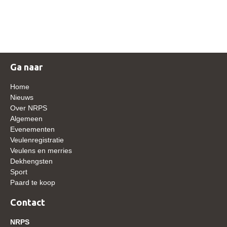
NRPS Keuringen
Hengstenkeuring
Regionale Keuringen
Nationale Keuring
Ga naar
Late Veulenkeuring
Home
ABOP
Nieuws
Over NRPS
Sport
Algemeen
Evenementen
Wereldkampioenschap Jonge Paarden
Veulenregistratie
Dutch Pony Championship
Veulens en merries
Dekhengsten
Evenementen
Sport
Paard te koop
Arabian Horse Events
Arabissimo
Contact
Veulenregistratie
NRPS