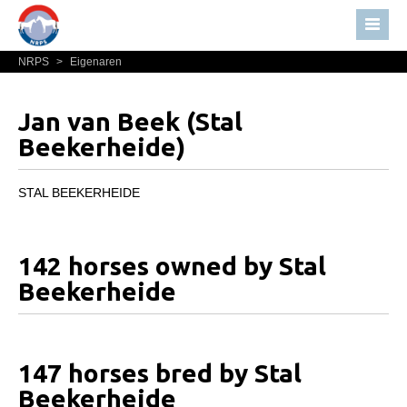
NRPS
>
Eigenaren
Home
Nieuws
Jan van Beek (Stal
Over NRPS
Beekerheide)
Bestuur NRPS
STAL BEEKERHEIDE
Lidmaatschap NRPS
Informatie
Lid worden
142 horses owned by Stal
Beekerheide
Statuten en reglementen
Privacyverklaring
Algemeen
147 horses bred by Stal
Paardenpaspoort aanvragen
Beekerheide