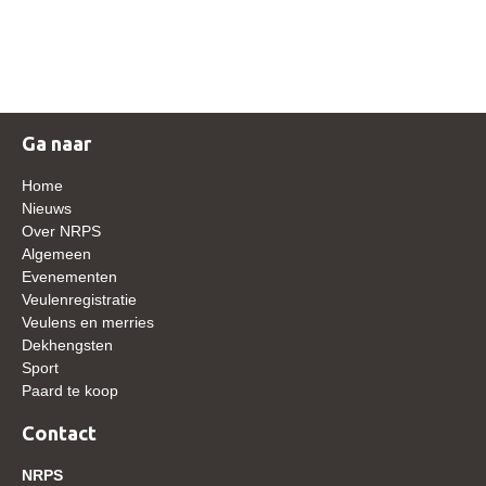
NRPS Keuringen
Hengstenkeuring
Regionale Keuringen
Nationale Keuring
Ga naar
Late Veulenkeuring
Home
ABOP
Nieuws
Over NRPS
Sport
Algemeen
Evenementen
Wereldkampioenschap Jonge Paarden
Veulenregistratie
Dutch Pony Championship
Veulens en merries
Dekhengsten
Evenementen
Sport
Paard te koop
Arabian Horse Events
Arabissimo
Contact
Veulenregistratie
NRPS