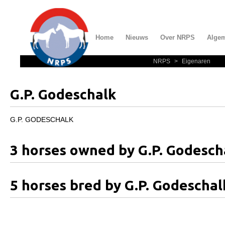
Home
Nieuws
Over NRPS
Alge
NRPS
>
Eigenaren
Home
Nieuws
G.P. Godeschalk
Over NRPS
Bestuur NRPS
G.P. GODESCHALK
Lidmaatschap NRPS
3 horses owned by G.P. Godesch
Informatie
Lid worden
5 horses bred by G.P. Godeschal
Statuten en reglementen
Privacyverklaring
Algemeen