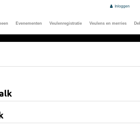
Inloggen
meen
Evenementen
Veulenregistratie
Veulens en merries
De
alk
k