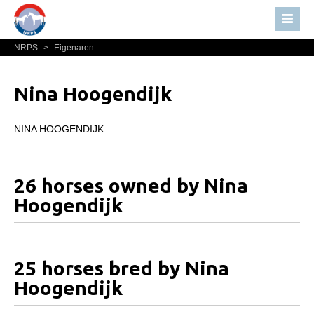
NRPS
>
Eigenaren
Home
Nieuws
Nina Hoogendijk
Over NRPS
Bestuur NRPS
NINA HOOGENDIJK
Lidmaatschap NRPS
Informatie
26 horses owned by Nina
Lid worden
Hoogendijk
Statuten en reglementen
Privacyverklaring
25 horses bred by Nina
Algemeen
Hoogendijk
Paardenpaspoort aanvragen