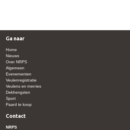
NRPS Keuringen
Hengstenkeuring
Regionale Keuringen
Nationale Keuring
Ga naar
Late Veulenkeuring
Home
ABOP
Nieuws
Over NRPS
Sport
Algemeen
Evenementen
Wereldkampioenschap Jonge Paarden
Veulenregistratie
Dutch Pony Championship
Veulens en merries
Dekhengsten
Evenementen
Sport
Paard te koop
Arabian Horse Events
Arabissimo
Contact
Veulenregistratie
NRPS