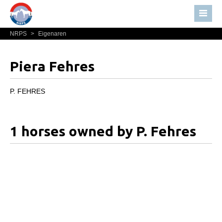
NRPS
>
Eigenaren
Home
Nieuws
Piera Fehres
Over NRPS
Bestuur NRPS
P. FEHRES
Lidmaatschap NRPS
Informatie
1 horses owned by P. Fehres
Lid worden
Statuten en reglementen
Privacyverklaring
Algemeen
Paardenpaspoort aanvragen