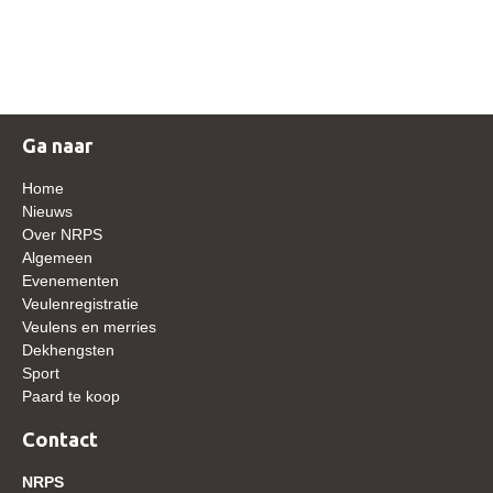
NRPS Keuringen
Hengstenkeuring
Regionale Keuringen
Nationale Keuring
Ga naar
Late Veulenkeuring
Home
ABOP
Nieuws
Over NRPS
Sport
Algemeen
Evenementen
Wereldkampioenschap Jonge Paarden
Veulenregistratie
Dutch Pony Championship
Veulens en merries
Dekhengsten
Evenementen
Sport
Paard te koop
Arabian Horse Events
Arabissimo
Contact
Veulenregistratie
NRPS