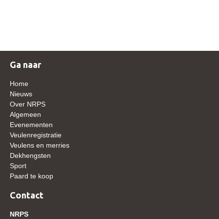
NRPS Keuringen
Hengstenkeuring
Regionale Keuringen
Nationale Keuring
Ga naar
Late Veulenkeuring
Home
ABOP
Nieuws
Over NRPS
Sport
Algemeen
Evenementen
Wereldkampioenschap Jonge Paarden
Veulenregistratie
Dutch Pony Championship
Veulens en merries
Dekhengsten
Evenementen
Sport
Paard te koop
Arabian Horse Events
Arabissimo
Contact
Veulenregistratie
NRPS