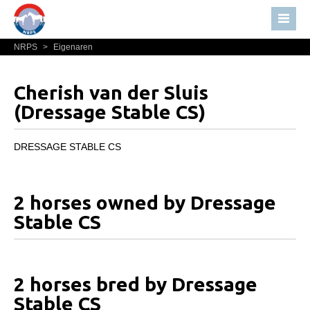
NRPS
>
Eigenaren
Home
Nieuws
Cherish van der Sluis
Over NRPS
(Dressage Stable CS)
Bestuur NRPS
DRESSAGE STABLE CS
Lidmaatschap NRPS
Informatie
Lid worden
2 horses owned by Dressage
Stable CS
Statuten en reglementen
Privacyverklaring
Algemeen
2 horses bred by Dressage
Paardenpaspoort aanvragen
Stable CS