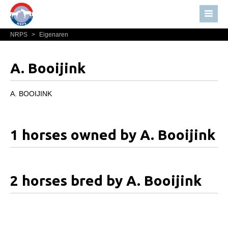
NRPS
>
Eigenaren
Home
Nieuws
A. Booijink
Over NRPS
Bestuur NRPS
A. BOOIJINK
Lidmaatschap NRPS
Informatie
1 horses owned by A. Booijink
Lid worden
Statuten en reglementen
2 horses bred by A. Booijink
Privacyverklaring
Algemeen
Paardenpaspoort aanvragen