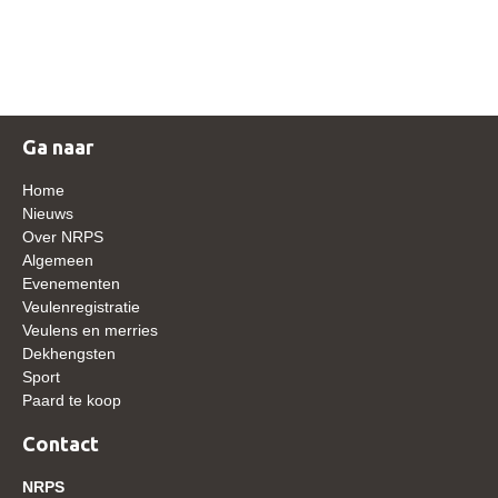
NRPS Keuringen
Hengstenkeuring
Regionale Keuringen
Nationale Keuring
Ga naar
Late Veulenkeuring
Home
ABOP
Nieuws
Over NRPS
Sport
Algemeen
Evenementen
Wereldkampioenschap Jonge Paarden
Veulenregistratie
Dutch Pony Championship
Veulens en merries
Dekhengsten
Evenementen
Sport
Paard te koop
Arabian Horse Events
Arabissimo
Contact
Veulenregistratie
NRPS