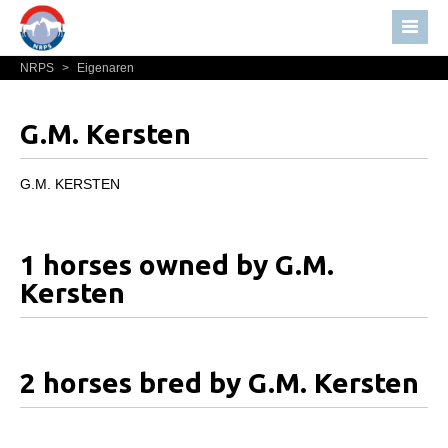
NRPS
>
Eigenaren
Home
Nieuws
G.M. Kersten
Over NRPS
Bestuur NRPS
G.M. KERSTEN
Lidmaatschap NRPS
Informatie
1 horses owned by G.M.
Lid worden
Kersten
Statuten en reglementen
Privacyverklaring
2 horses bred by G.M. Kersten
Algemeen
Paardenpaspoort aanvragen