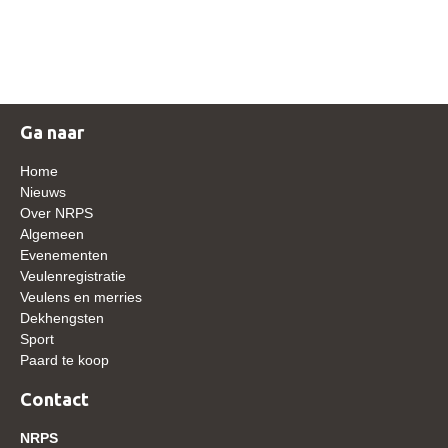
NRPS Keuringen
Hengstenkeuring
Regionale Keuringen
Nationale Keuring
Ga naar
Late Veulenkeuring
Home
ABOP
Nieuws
Over NRPS
Sport
Algemeen
Evenementen
Wereldkampioenschap Jonge Paarden
Veulenregistratie
Dutch Pony Championship
Veulens en merries
Dekhengsten
Evenementen
Sport
Paard te koop
Arabian Horse Events
Arabissimo
Contact
Veulenregistratie
NRPS