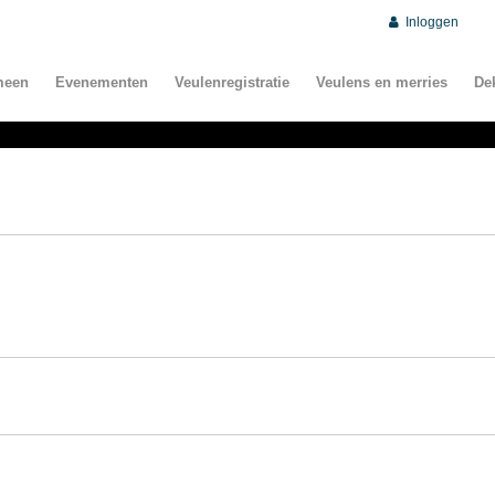
Inloggen
meen
Evenementen
Veulenregistratie
Veulens en merries
De