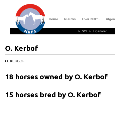
Home
Nieuws
Over NRPS
Alge
NRPS
>
Eigenaren
Home
Nieuws
O. Kerbof
Over NRPS
Bestuur NRPS
O. KERBOF
Lidmaatschap NRPS
18 horses owned by O. Kerbof
Informatie
Lid worden
15 horses bred by O. Kerbof
Statuten en reglementen
Privacyverklaring
Algemeen