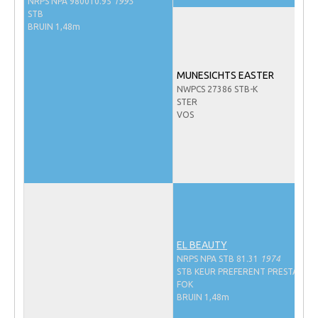
NRPS NPA 980010.95
1995
NRPS Keuringen
STB
BRUIN 1,48m
Hengstenkeuring
Regionale Keuringen
MUNESICHTS EASTER
Nationale Keuring
NWPCS 27386 STB-K
STER
Late Veulenkeuring
VOS
ABOP
Sport
Wereldkampioenschap Jonge Paarden
Dutch Pony Championship
Evenementen
EL BEAUTY
Arabian Horse Events
NRPS NPA STB 81.31
1974
STB KEUR PREFERENT PRESTATIE-
Arabissimo
FOK
BRUIN 1,48m
Veulenregistratie