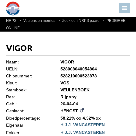
NRPS
>
Veulens en merries
>
Zoek een NRPS paard
>
PEDIGREE
Home
ONLINE
Nieuws
Over NRPS
VIGOR
Bestuur NRPS
Naam:
VIGOR
Lidmaatschap NRPS
UELN:
528008040054804
Chipnummer:
528210000523878
Informatie
Kleur:
VOS
Lid worden
Stamboek:
VEULENBOEK
Statuten en reglementen
Ras:
Rijpony
Geb.:
26-04-04
Privacyverklaring
Geslacht:
HENGST
Algemeen
Bloedpercentage:
58.21% ox 4.32% xx
H.J.J. VANCASTEREN
Eigenaar:
Paardenpaspoort aanvragen
H.J.J. VANCASTEREN
Fokker: