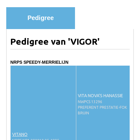
Import registratie
Veulenregistratie
Pedigree
I&R Registratie
Informatie overschrijven paspoort
Pedigree van 'VIGOR'
Formulier overschrijven op naam
Animal Health Regulation
NRPS SPEEDY-MERRIELIJN
Gids voor Goede Praktijken
Marktplaats
Tarievenlijst
VITA NOVA'S HANASSIE
Veel gestelde vragen
NWPCS 13296
PREFERENT PRESTATIE-FOK
Webshop
BRUIN
Evenementen
VITANO
NRPS Select Sale