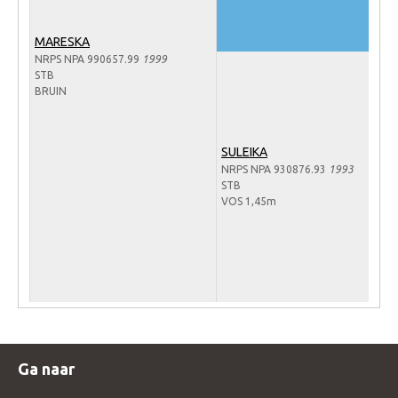
Veulens en merries
MARESKA
Zoek een NRPS paard
NRPS NPA 990657.99
1999
STB
PEDIGREE ONLINE
BRUIN
Informatie aan je paard of pony toevoegen
Onze fokkerij
SULEIKA
NRPS NPA 930876.93
1993
Fokkerij informatie
STB
Fokprogramma's en registratie
VOS 1,45m
Informatie veulen registratie
Veulen registratie
NRPS-Boegbeeld
Predicaten
Cornage
Ga naar
Röntgenonderzoek