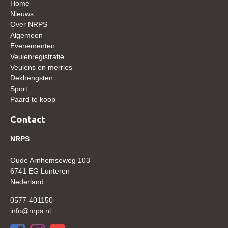
Home
WBSFH
Nieuws
Over NRPS
Dekhengsten
Algemeen
Zoek een hengst
Evenementen
Veulenregistratie
HENGSTEN ONLINE
Veulens en merries
Dekhengsten
Hengstenselectie
Sport
Informatie Hengstenkeuring
Paard te koop
AANMELDEN HENGSTENKEURING ONDER HET
Contact
ZADEL 2026
NRPS
Verrichtingsonderzoek NRPS
Verrichtingsonderzoek 2025-2026
Oude Arnhemseweg 103
6741 EG Lunteren
Verrichtingsonderzoek 2024-2025
Nederland
Verrichtingsonderzoek 2023-2024
0577-401150
info@nrps.nl
Verrichtingsonderzoek 2022-2023
Verrichtingsonderzoek 2021-2022