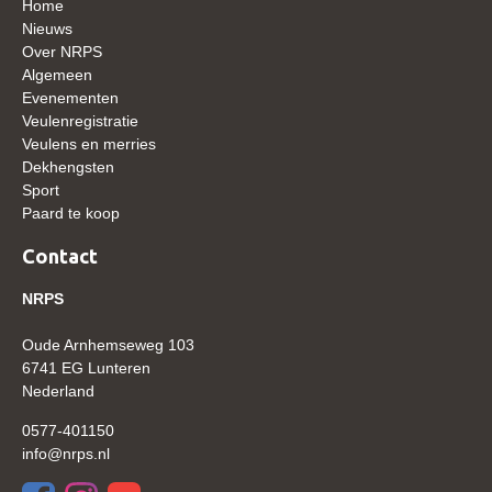
Home
Nieuws
Verrichtingsonderzoek 2020-2021
Over NRPS
Algemeen
Verrichtingsonderzoek 2019-2020
Evenementen
Sport
Veulenregistratie
Veulens en merries
Paard te koop
Dekhengsten
Sport
Inloggen
Paard te koop
CONTACT
Contact
REGIO'S
NRPS
Regio Noord
Oude Arnhemseweg 103
Bestuur Regio Noord
6741 EG Lunteren
Regio Midden
Nederland
Bestuur Regio Midden
0577-401150
info@nrps.nl
Regio West