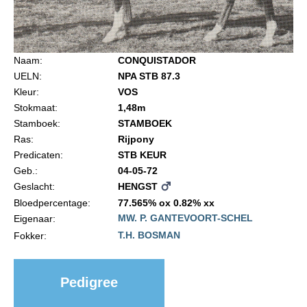
Import registratie
Veulenregistratie
I&R Registratie
Naam:
CONQUISTADOR
UELN:
NPA STB 87.3
Informatie overschrijven paspoort
Kleur:
VOS
Formulier overschrijven op naam
Stokmaat:
1,48m
Stamboek:
STAMBOEK
Animal Health Regulation
Ras:
Rijpony
Gids voor Goede Praktijken
Predicaten:
STB KEUR
Geb.:
04-05-72
Marktplaats
Geslacht:
HENGST
Tarievenlijst
Bloedpercentage:
77.565% ox 0.82% xx
MW. P. GANTEVOORT-SCHEL
Eigenaar:
Veel gestelde vragen
T.H. BOSMAN
Fokker:
Webshop
Evenementen
Pedigree
NRPS Select Sale