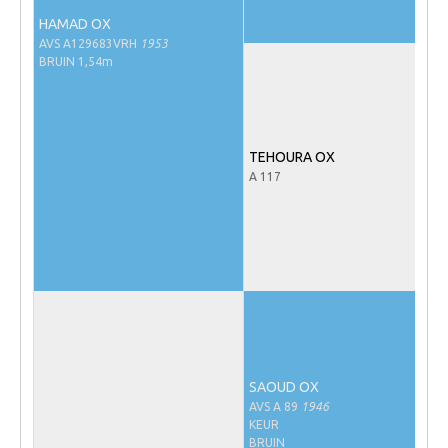
Veulens en merries
HAMAD OX
AVS A129683VRH
1953
Zoek een NRPS paard
BRUIN 1,54m
PEDIGREE ONLINE
Informatie aan je paard of pony toevoegen
TEHOURA OX
Onze fokkerij
A 117
Fokkerij informatie
Fokprogramma's en registratie
Informatie veulen registratie
Veulen registratie
NRPS-Boegbeeld
Predicaten
SAOUD OX
Cornage
AVS A 89
1946
KEUR
Röntgenonderzoek
BRUIN