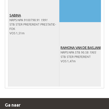
Verrichtingsonderzoek 2020-2021
SABINA
Verrichtingsonderzoek 2019-2020
NRPS NPA 9100798.91
1991
STB STER PREFERENT PRESTATIE-
Sport
FOK
VOS 1,51m
Paard te koop
Inloggen
RAMONA VAN DE BASJANI
CONTACT
NRPS NPA STB 90.58
1985
STB STER PREFERENT
REGIO'S
VOS 1,47m
Regio Noord
Bestuur Regio Noord
Regio Midden
Bestuur Regio Midden
Regio West
Ga naar