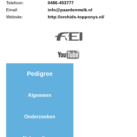
Telefoon:
0486-453777
NRPS Keuringen
Email:
info@paardenmelk.nl
Hengstenkeuring
Website:
http://orchids-topponys.nl/
Regionale Keuringen
Nationale Keuring
Late Veulenkeuring
ABOP
Sport
Pedigree
Wereldkampioenschap Jonge Paarden
Dutch Pony Championship
Algemeen
Evenementen
Arabian Horse Events
Onderzoeken
Arabissimo
Veulenregistratie