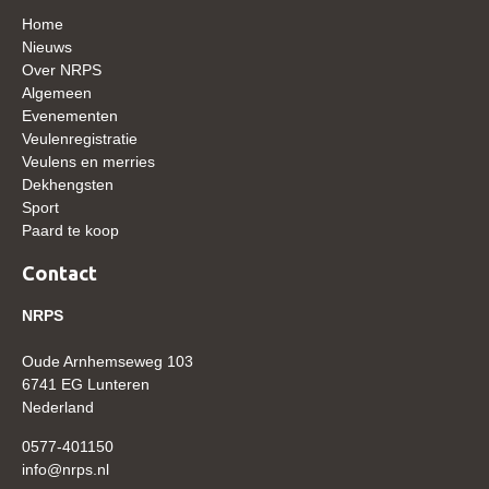
Bestuur Regio West
Home
Regio Zuid
Nieuws
Over NRPS
Bestuur Regio Zuid
Algemeen
Evenementen
Word vrijiwilliger
Veulenregistratie
KALENDER
Veulens en merries
Dekhengsten
Evenementen
Sport
Paard te koop
ACCOUNT AANMAKEN
Contact
NRPS
Oude Arnhemseweg 103
6741 EG Lunteren
Nederland
0577-401150
info@nrps.nl