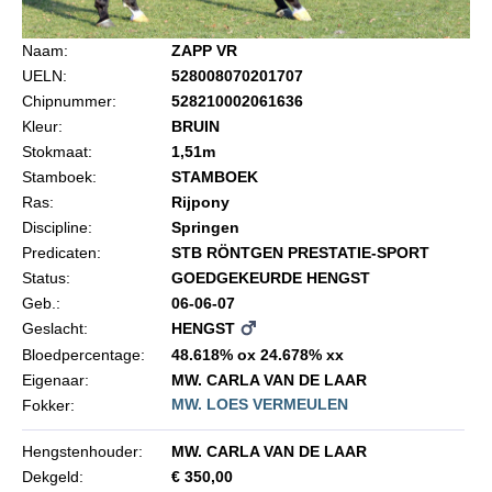
Import registratie
Naam:
ZAPP VR
Veulenregistratie
UELN:
528008070201707
I&R Registratie
Chipnummer:
528210002061636
Kleur:
BRUIN
Informatie overschrijven paspoort
Stokmaat:
1,51m
Formulier overschrijven op naam
Stamboek:
STAMBOEK
Ras:
Rijpony
Animal Health Regulation
Discipline:
Springen
Gids voor Goede Praktijken
Predicaten:
STB RÖNTGEN PRESTATIE-SPORT
Status:
GOEDGEKEURDE HENGST
Marktplaats
Geb.:
06-06-07
Tarievenlijst
Geslacht:
HENGST
Bloedpercentage:
48.618% ox 24.678% xx
Veel gestelde vragen
Eigenaar:
MW. CARLA VAN DE LAAR
Webshop
MW. LOES VERMEULEN
Fokker:
Evenementen
Hengstenhouder:
MW. CARLA VAN DE LAAR
NRPS Select Sale
Dekgeld:
€ 350,00