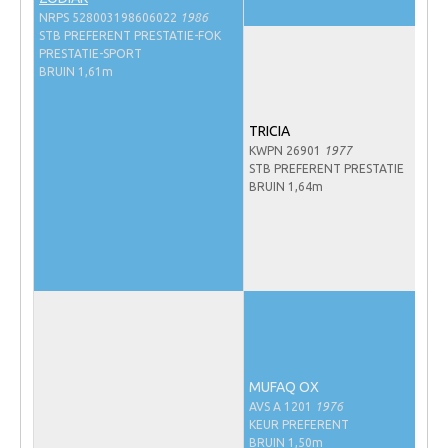
WBSFH
NRPS 528003198606022
1986
STB PREFERENT PRESTATIE-FOK
Dekhengsten
PRESTATIE-SPORT
BRUIN 1,61m
Zoek een hengst
HENGSTEN ONLINE
TRICIA
KWPN 26901
1977
Hengstenselectie
STB PREFERENT PRESTATIE
BRUIN 1,64m
Informatie Hengstenkeuring
AANMELDEN HENGSTENKEURING ONDER HET
ZADEL 2026
Verrichtingsonderzoek NRPS
Verrichtingsonderzoek 2025-2026
Verrichtingsonderzoek 2024-2025
Verrichtingsonderzoek 2023-2024
MUFAQ OX
AVS A 1201
1976
Verrichtingsonderzoek 2022-2023
KEUR PREFERENT
BRUIN 1,50m
Verrichtingsonderzoek 2021-2022