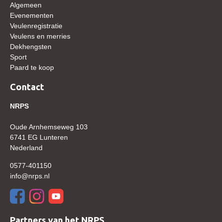
Algemeen
WBSFH
Evenementen
Dekhengsten
Veulenregistratie
Veulens en merries
Zoek een hengst
Dekhengsten
Sport
HENGSTEN ONLINE
Paard te koop
Hengstenselectie
Contact
Informatie Hengstenkeuring
NRPS
AANMELDEN HENGSTENKEURING ONDER HET
ZADEL 2026
Oude Arnhemseweg 103
6741 EG Lunteren
Verrichtingsonderzoek NRPS
Nederland
Verrichtingsonderzoek 2025-2026
0577-401150
Verrichtingsonderzoek 2024-2025
info@nrps.nl
Verrichtingsonderzoek 2023-2024
Verrichtingsonderzoek 2022-2023
Partners van het NRPS
Verrichtingsonderzoek 2021-2022