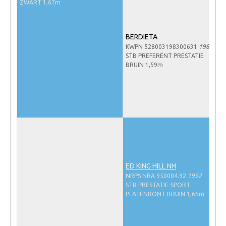
ZWART 1,67m
NRPS Keuringen
Hengstenkeuring
BERDIETA
Regionale Keuringen
KWPN 528003198300631
1983
STB PREFERENT PRESTATIE
Nationale Keuring
BRUIN 1,59m
Late Veulenkeuring
ABOP
Sport
Wereldkampioenschap Jonge Paarden
Dutch Pony Championship
Evenementen
ED KING HILL NH
NRPS NRA 950004.92
1992
Arabian Horse Events
STB PRESTATIE-SPORT
PLATENBONT BRUIN 1,65m
Arabissimo
Veulenregistratie