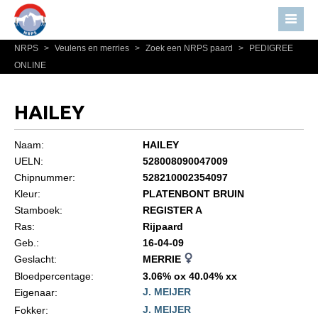
NRPS
>
Veulens en merries
>
Zoek een NRPS paard
>
PEDIGREE
Home
ONLINE
Nieuws
Over NRPS
HAILEY
Bestuur NRPS
Naam:
HAILEY
Lidmaatschap NRPS
UELN:
528008090047009
Chipnummer:
528210002354097
Informatie
Kleur:
PLATENBONT BRUIN
Lid worden
Stamboek:
REGISTER A
Statuten en reglementen
Ras:
Rijpaard
Geb.:
16-04-09
Privacyverklaring
Geslacht:
MERRIE
Algemeen
Bloedpercentage:
3.06% ox 40.04% xx
J. MEIJER
Eigenaar:
Paardenpaspoort aanvragen
J. MEIJER
Fokker: