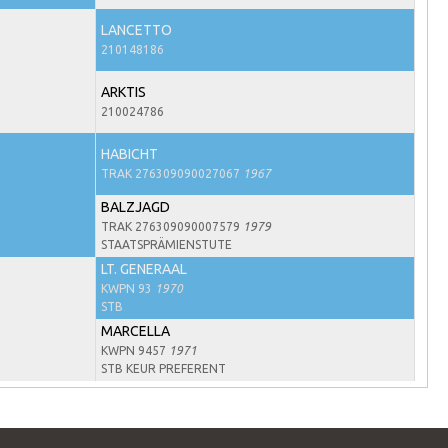
LANCETTO
210148186
ARKTIS
210024786
HABICHT
TRAK 276309090027067
1967
BALZJAGD
TRAK 276309090007579
1979
STAATSPRÄMIENSTUTE
LT. GENERAAL
KWPN 93
1970
STB
MARCELLA
KWPN 9457
1971
STB KEUR PREFERENT