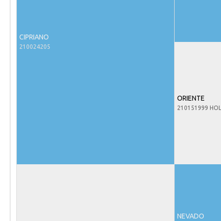
Evenementen
NRPS Select Sale
NRPS Keuringen
CIPRIANO
210024205
Hengstenkeuring
Regionale Keuringen
Nationale Keuring
ORIENTE
Late Veulenkeuring
210151999 HO
ABOP
Sport
Wereldkampioenschap Jonge Paarden
Dutch Pony Championship
Evenementen
Arabian Horse Events
NEVADO