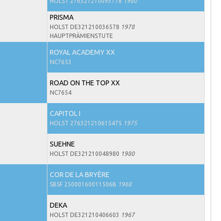
HOLST 276321210093778
1980
PRISMA
HOLST DE321210036578
1978
HAUPTPRÄMIENSTUTE
ROYAL ACADEMY XX
NC7653
ROAD ON THE TOP XX
NC7654
CAPITOL I
HOLST 276321210615475
1975
SUEHNE
HOLST DE321210048980
1980
COR DE LA BRYÈRE
SBSF 25000160011506B
1968
DEKA
HOLST DE321210406603
1967