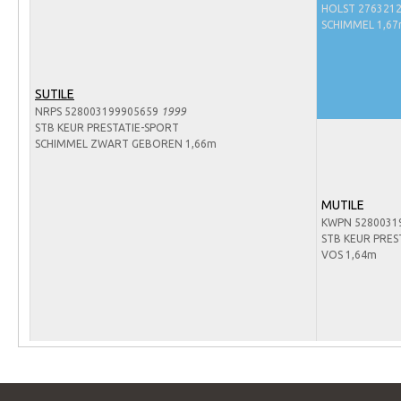
Arabissimo
HOLST 276321
SCHIMMEL 1,6
Veulenregistratie
Veulens en merries
SUTILE
Zoek een NRPS paard
NRPS 528003199905659
1999
PEDIGREE ONLINE
STB KEUR PRESTATIE-SPORT
SCHIMMEL ZWART GEBOREN 1,66m
Informatie aan je paard of pony toevoegen
Onze fokkerij
MUTILE
Fokkerij informatie
KWPN 5280031
STB KEUR PRES
Fokprogramma's en registratie
VOS 1,64m
Informatie veulen registratie
Veulen registratie
NRPS-Boegbeeld
Predicaten