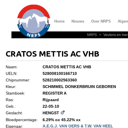
Home
Nieuws
Over NRPS
Alge
NRPS
>
Veulens en mer
Home
Nieuws
CRATOS METTIS AC VHB
Over NRPS
Naam:
CRATOS METTIS AC VHB
Bestuur NRPS
UELN:
528008100166710
Lidmaatschap NRPS
Chipnummer:
528210002563360
Kleur:
SCHIMMEL DONKERBRUIN GEBOREN
Informatie
Stamboek:
REGISTER A
Lid worden
Ras:
Rijpaard
Geb.:
22-05-10
Statuten en reglementen
Geslacht:
HENGST
Privacyverklaring
Bloedpercentage:
6.29% ox 45.22% xx
A.E.G.J. VAN OERS & T.W. VAN HEEL
Eigenaar:
Algemeen