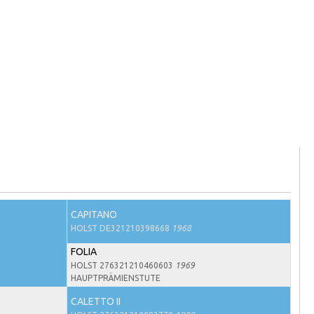
CAPITANO
HOLST DE321210398668
1968
FOLIA
HOLST 276321210460603
1969
HAUPTPRÄMIENSTUTE
CALETTO II