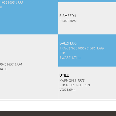
210321095
1995
7m
EISMEER II
21.0088690
BALZFLUG
TRAK 276309090701586
1986
STB
ZWART 1,71m
99401657
1994
TATIE
UTILE
KWPN 2693
1978
STB KEUR PREFERENT
VOS 1,69m