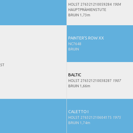
HOLST 276321210059284
1984
HAUPTPRÄMIENSTUTE
BRUIN 1,73m
PAINTER'S ROW XX
NC7648
BRUIN
LST
BALTIC
HOLST 276321210038287
1987
BRUIN 1,66m
CALETTO I
HOLST 276321210604175
1975
BRUIN 1,74m