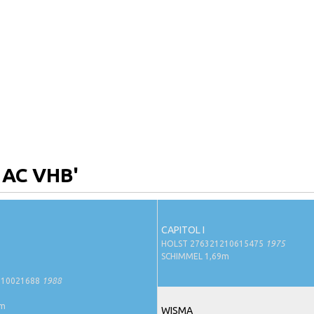
 AC VHB'
CAPITOL I
HOLST 276321210615475
1975
SCHIMMEL 1,69m
210021688
1988
2m
WISMA