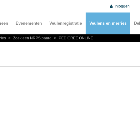
Inloggen
meen
Evenementen
Veulenregistratie
Veulens en merries
De
ries
>
Zoek een NRPS paard
>
PEDIGREE ONLINE