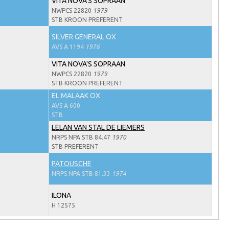
VITA NOVA'S SOPRAAN
NWPCS 22820
1979
STB KROON PREFERENT
SILVER GENERAL OX
AVS A 1194
1976
VITA NOVA'S SOPRAAN
NWPCS 22820
1979
STB KROON PREFERENT
EL MALAAK OX
AVS A 600
STB
LELAN VAN STAL DE LIEMERS
NRPS NPA STB 84.47
1970
STB PREFERENT
PATOUSCHE
NRPS NPA STB 81.33
1974
ILONA
H 12575