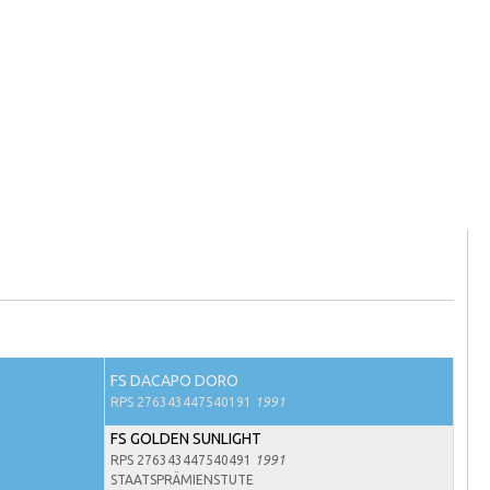
FS DACAPO DORO
RPS 276343447540191
1991
FS GOLDEN SUNLIGHT
RPS 276343447540491
1991
STAATSPRÄMIENSTUTE