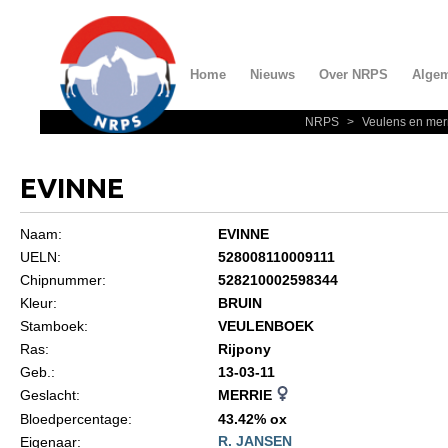
Home
Nieuws
Over NRPS
Alge
NRPS
>
Veulens en mer
Home
Nieuws
EVINNE
Over NRPS
Naam:
EVINNE
Bestuur NRPS
UELN:
528008110009111
Lidmaatschap NRPS
Chipnummer:
528210002598344
Kleur:
BRUIN
Informatie
Stamboek:
VEULENBOEK
Lid worden
Ras:
Rijpony
Geb.:
13-03-11
Statuten en reglementen
Geslacht:
MERRIE
Privacyverklaring
Bloedpercentage:
43.42% ox
R. JANSEN
Eigenaar:
Algemeen