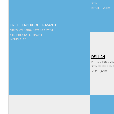
Evenementen
STB
BRUIN 1,47m
NRPS Select Sale
NRPS Keuringen
FIRST STAYERHOF'S RAMZI H
Hengstenkeuring
NRPS 528008040021904
2004
STB PRESTATIE-SPORT
Regionale Keuringen
BRUIN 1,47m
Nationale Keuring
Late Veulenkeuring
DELILAH
NRPS 2796
199
ABOP
STB PREFERENT
Sport
VOS 1,45m
Wereldkampioenschap Jonge Paarden
Dutch Pony Championship
Evenementen
Arabian Horse Events