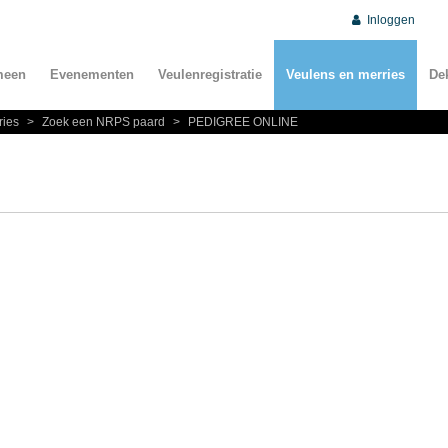
Inloggen
meen
Evenementen
Veulenregistratie
Veulens en merries
De
ries
>
Zoek een NRPS paard
>
PEDIGREE ONLINE