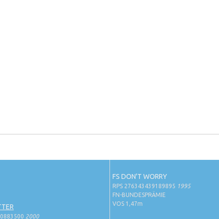
FS DON'T WORRY
RPS 276343439189895
1995
FN-BUNDESPRÄMIE
VOS 1,47m
TTER
30883500
2000