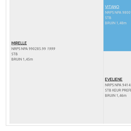
Arabissimo
VITANO
Veulenregistratie
NRPS NPA 9800
STB
Veulens en merries
BRUIN 1,48m
Zoek een NRPS paard
PEDIGREE ONLINE
MIRELLE
NRPS NPA 990285.99
1999
Informatie aan je paard of pony toevoegen
STB
BRUIN 1,45m
Onze fokkerij
Fokkerij informatie
EVELIENE
Fokprogramma's en registratie
NRPS NPA 9414
STB KEUR PRE
Informatie veulen registratie
BRUIN 1,46m
Veulen registratie
NRPS-Boegbeeld
Predicaten