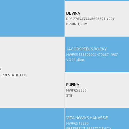
DEVINA
RPS 2763433446856691
1991
BRUIN 1,50m
JACOBSPEEL'S ROCKY
NWPCS 538302021470687
1987
VOS 1,48m
2
 PRESTATIE-FOK
RUFINA
NWPCS 8333
STB
VITA NOVA'S HANASSIE
NWPCS 13296
PREFERENT PRESTATIE-FOK