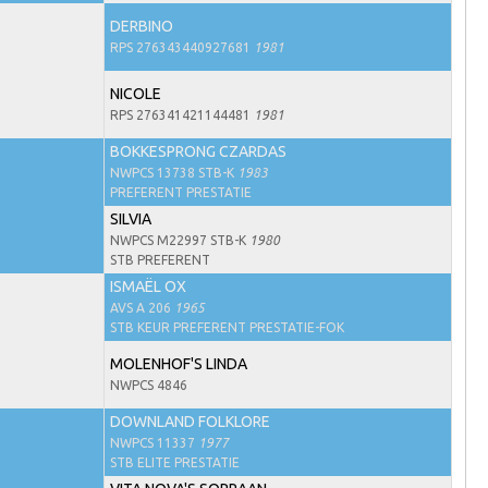
DERBINO
RPS 276343440927681
1981
NICOLE
RPS 276341421144481
1981
BOKKESPRONG CZARDAS
NWPCS 13738 STB-K
1983
PREFERENT PRESTATIE
SILVIA
NWPCS M22997 STB-K
1980
STB PREFERENT
ISMAËL OX
AVS A 206
1965
STB KEUR PREFERENT PRESTATIE-FOK
MOLENHOF'S LINDA
NWPCS 4846
DOWNLAND FOLKLORE
NWPCS 11337
1977
STB ELITE PRESTATIE