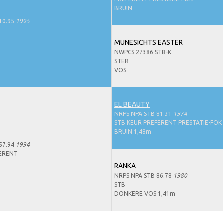
BRUIN
10.95
1995
MUNESICHTS EASTER
NWPCS 27386 STB-K
STER
VOS
EL BEAUTY
NRPS NPA STB 81.31
1974
STB KEUR PREFERENT PRESTATIE-FOK
BRUIN 1,48m
57.94
1994
FERENT
RANKA
NRPS NPA STB 86.78
1980
STB
DONKERE VOS 1,41m