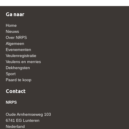
WBSFH
Ga naar
Dekhengsten
Zoek een hengst
Home
Nieuws
HENGSTEN ONLINE
Over NRPS
Algemeen
Hengstenselectie
Evenementen
Informatie Hengstenkeuring
Veulenregistratie
Veulens en merries
AANMELDEN HENGSTENKEURING ONDER HET
Dekhengsten
ZADEL 2026
Sport
Paard te koop
Verrichtingsonderzoek NRPS
Verrichtingsonderzoek 2025-2026
Contact
Verrichtingsonderzoek 2024-2025
NRPS
Verrichtingsonderzoek 2023-2024
Oude Arnhemseweg 103
Verrichtingsonderzoek 2022-2023
6741 EG Lunteren
Nederland
Verrichtingsonderzoek 2021-2022