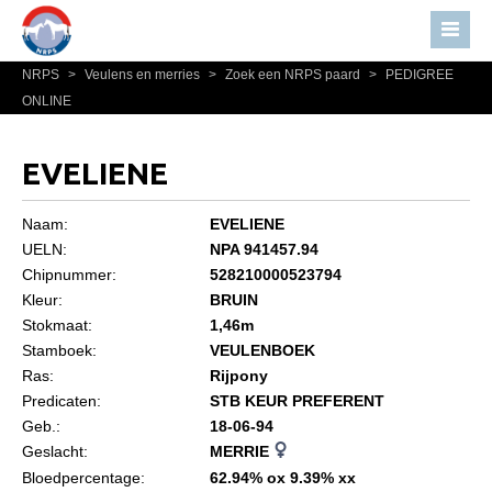
NRPS
>
Veulens en merries
>
Zoek een NRPS paard
>
PEDIGREE
Home
ONLINE
Nieuws
Over NRPS
EVELIENE
Bestuur NRPS
Naam:
EVELIENE
Lidmaatschap NRPS
UELN:
NPA 941457.94
Chipnummer:
528210000523794
Informatie
Kleur:
BRUIN
Lid worden
Stokmaat:
1,46m
Statuten en reglementen
Stamboek:
VEULENBOEK
Ras:
Rijpony
Privacyverklaring
Predicaten:
STB KEUR PREFERENT
Geb.:
18-06-94
Algemeen
Geslacht:
MERRIE
Paardenpaspoort aanvragen
Bloedpercentage:
62.94% ox 9.39% xx