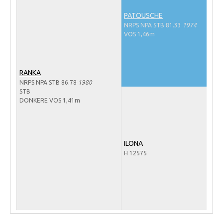
Veulens en merries
PATOUSCHE
NRPS NPA STB 81.33
1974
Zoek een NRPS paard
VOS 1,46m
PEDIGREE ONLINE
Informatie aan je paard of pony toevoegen
RANKA
Onze fokkerij
NRPS NPA STB 86.78
1980
STB
Fokkerij informatie
DONKERE VOS 1,41m
Fokprogramma's en registratie
Informatie veulen registratie
ILONA
Veulen registratie
H 12575
NRPS-Boegbeeld
Predicaten
Cornage
Röntgenonderzoek