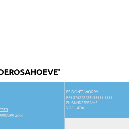
ONDEROSAHOEVE'
FS DON'T WORRY
RPS 276343439189895
1995
FN-BUNDESPRÄMIE
VOS 1,47m
TTER
30883500
2000