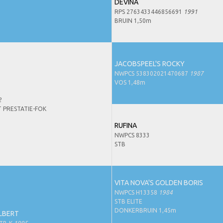
DEVINA
RPS 2763433446856691
1991
BRUIN 1,50m
JACOBSPEEL'S ROCKY
NWPCS 538302021470687
1987
VOS 1,48m
2
 PRESTATIE-FOK
RUFINA
NWPCS 8333
STB
VITA NOVA'S GOLDEN BORIS
NWPCS H13358
1984
STB ELITE
DONKERBRUIN 1,45m
ILBERT