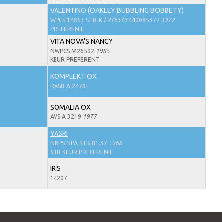
VALENTINO (OAKLEY BUBBLING BOBBETY)
WPCS 14853 STB-K / 276343440085372
1972
PREFERENT
VITA NOVA'S NANCY
NWPCS M26592
1985
KEUR PREFERENT
KOMPLEKT OX
RASB A 2478
SOMALIA OX
AVS A 3219
1977
YASRI
NRPS NPA STB 81.37
1968
STB KEUR PREFERENT
IRIS
14207