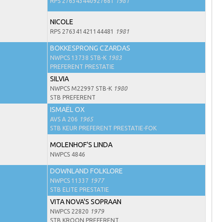
RPS 276343440927681
1981
NICOLE
RPS 276341421144481
1981
BOKKESPRONG CZARDAS
NWPCS 13738 STB-K
1983
PREFERENT PRESTATIE
SILVIA
NWPCS M22997 STB-K
1980
STB PREFERENT
ISMAËL OX
AVS A 206
1965
STB KEUR PREFERENT PRESTATIE-FOK
MOLENHOF'S LINDA
NWPCS 4846
DOWNLAND FOLKLORE
NWPCS 11337
1977
STB ELITE PRESTATIE
VITA NOVA'S SOPRAAN
NWPCS 22820
1979
STB KROON PREFERENT