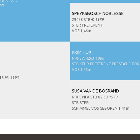
STB-K
1995
ORT
SPEYKSBOSCH NOBLESSE
29458 STB-K
1989
STER PREFERENT
VOS 1,46m
KRIMH OX
NRPS A 4263
1986
STB KEUR PREFERENT PRESTATIE-FOK
VOS 1,55m
18.93
1993
SUSA VAN DE BOSRAND
NRPS NPA STB 82.68
1979
STB STER
SCHIMMEL VOS GEBOREN 1,41m