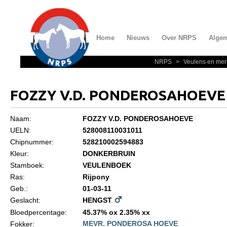
Home
Nieuws
Over NRPS
Alge
NRPS
>
Veulens en mer
Home
Nieuws
FOZZY V.D. PONDEROSAHOEVE
Over NRPS
Naam:
FOZZY V.D. PONDEROSAHOEVE
Bestuur NRPS
UELN:
528008110031011
Lidmaatschap NRPS
Chipnummer:
528210002594883
Kleur:
DONKERBRUIN
Informatie
Stamboek:
VEULENBOEK
Lid worden
Ras:
Rijpony
Geb.:
01-03-11
Statuten en reglementen
Geslacht:
HENGST
Privacyverklaring
Bloedpercentage:
45.37% ox 2.35% xx
MEVR. PONDEROSA HOEVE
Fokker:
Algemeen