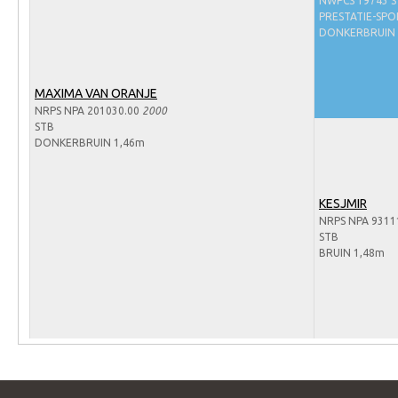
NWPCS 19743 
Arabissimo
PRESTATIE-SP
Veulenregistratie
DONKERBRUIN
Veulens en merries
MAXIMA VAN ORANJE
Zoek een NRPS paard
NRPS NPA 201030.00
2000
PEDIGREE ONLINE
STB
DONKERBRUIN 1,46m
Informatie aan je paard of pony toevoegen
Onze fokkerij
KESJMIR
Fokkerij informatie
NRPS NPA 9311
STB
Fokprogramma's en registratie
BRUIN 1,48m
Informatie veulen registratie
Veulen registratie
NRPS-Boegbeeld
Predicaten