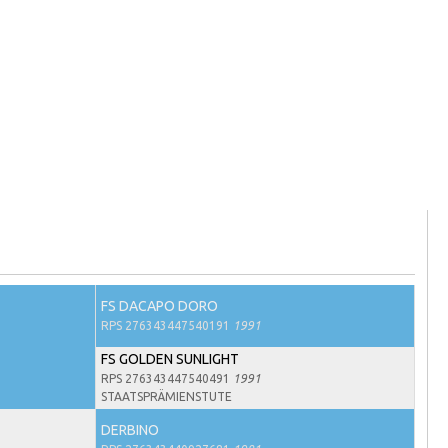
FS DACAPO DORO
RPS 276343447540191
1991
FS GOLDEN SUNLIGHT
RPS 276343447540491
1991
STAATSPRÄMIENSTUTE
DERBINO