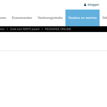
Inloggen
meen
Evenementen
Veulenregistratie
Veulens en merries
De
ries
>
Zoek een NRPS paard
>
PEDIGREE ONLINE