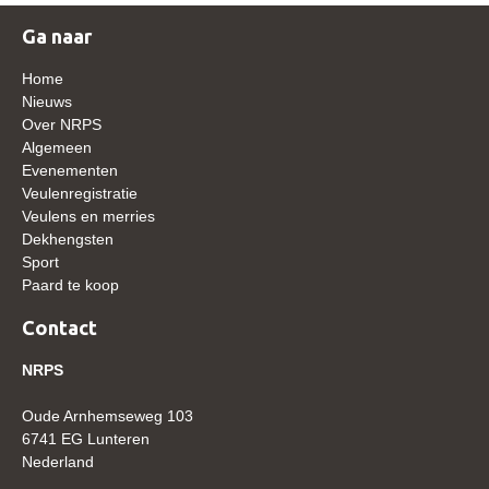
WBSFH
Ga naar
Dekhengsten
Home
Zoek een hengst
Nieuws
Over NRPS
HENGSTEN ONLINE
Algemeen
Evenementen
Hengstenselectie
Veulenregistratie
Informatie Hengstenkeuring
Veulens en merries
Dekhengsten
AANMELDEN HENGSTENKEURING ONDER HET
Sport
ZADEL 2026
Paard te koop
Verrichtingsonderzoek NRPS
Contact
Verrichtingsonderzoek 2025-2026
NRPS
Verrichtingsonderzoek 2024-2025
Verrichtingsonderzoek 2023-2024
Oude Arnhemseweg 103
6741 EG Lunteren
Verrichtingsonderzoek 2022-2023
Nederland
Verrichtingsonderzoek 2021-2022