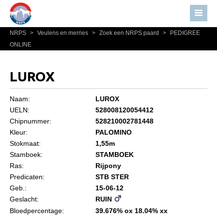
NRPS
>
Veulens en merries
>
Zoek een NRPS paard
>
PEDIGREE
Home
ONLINE
Nieuws
Over NRPS
LUROX
Bestuur NRPS
Naam:
LUROX
Lidmaatschap NRPS
UELN:
528008120054412
Chipnummer:
528210002781448
Informatie
Kleur:
PALOMINO
Lid worden
Stokmaat:
1,55m
Statuten en reglementen
Stamboek:
STAMBOEK
Ras:
Rijpony
Privacyverklaring
Predicaten:
STB STER
Geb.:
15-06-12
Algemeen
Geslacht:
RUIN
Paardenpaspoort aanvragen
Bloedpercentage:
39.676% ox 18.04% xx