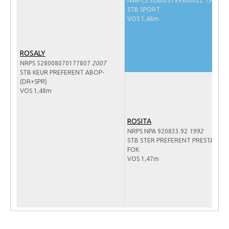
NWPCS 528003199900022
1999
Veulens en merries
STB SPORT
VOS 1,46m
Zoek een NRPS paard
PEDIGREE ONLINE
ROSALY
Informatie aan je paard of pony toevoegen
NRPS 528008070177807
2007
STB KEUR PREFERENT ABOP-
Onze fokkerij
(DR+SPR)
VOS 1,48m
Fokkerij informatie
Fokprogramma's en registratie
ROSITA
NRPS NPA 920833.92
1992
Informatie veulen registratie
STB STER PREFERENT PRESTATIE-
FOK
Veulen registratie
VOS 1,47m
NRPS-Boegbeeld
Predicaten
Cornage
Röntgenonderzoek