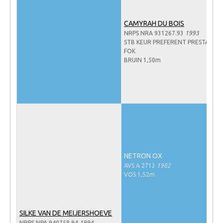
NRPS Keuringen
CAMYRAH DU BOIS
Hengstenkeuring
NRPS NRA 931267.93
1993
STB KEUR PREFERENT PRESTATIE-
Regionale Keuringen
FOK
BRUIN 1,50m
Nationale Keuring
Late Veulenkeuring
ABOP
Sport
Wereldkampioenschap Jonge Paarden
Dutch Pony Championship
NETRON OX
Evenementen
AVS A 2713
1982
VOS 1,52m
Arabian Horse Events
Arabissimo
SILKE VAN DE MEIJERSHOEVE
Veulenregistratie
NRPS NPA 940758.94
1994