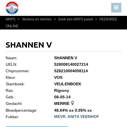
NRPS
>
Veulens en merries
>
Zoek een NRPS paard
>
PEDIGREE
Home
ONLINE
Nieuws
Over NRPS
SHANNEN V
Bestuur NRPS
Naam:
SHANNEN V
Lidmaatschap NRPS
UELN:
528008140027214
Chipnummer:
528210004058114
Informatie
Kleur:
VOS
Lid worden
Stamboek:
VEULENBOEK
Statuten en reglementen
Ras:
Rijpony
Geb.:
08-05-14
Privacyverklaring
Geslacht:
MERRIE
Algemeen
Bloedpercentage:
48.64% ox 0.05% xx
MEVR. ANITA VEENHOF
Fokker:
Paardenpaspoort aanvragen