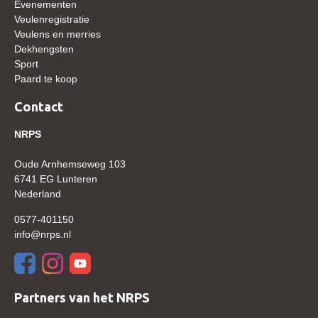
Evenementen
WBSFH
Veulenregistratie
Veulens en merries
Dekhengsten
Dekhengsten
Zoek een hengst
Sport
Paard te koop
HENGSTEN ONLINE
Contact
Hengstenselectie
NRPS
Informatie Hengstenkeuring
AANMELDEN HENGSTENKEURING ONDER HET
Oude Arnhemseweg 103
ZADEL 2026
6741 EG Lunteren
Nederland
Verrichtingsonderzoek NRPS
0577-401150
Verrichtingsonderzoek 2025-2026
info@nrps.nl
Verrichtingsonderzoek 2024-2025
Verrichtingsonderzoek 2023-2024
Verrichtingsonderzoek 2022-2023
Partners van het NRPS
Verrichtingsonderzoek 2021-2022