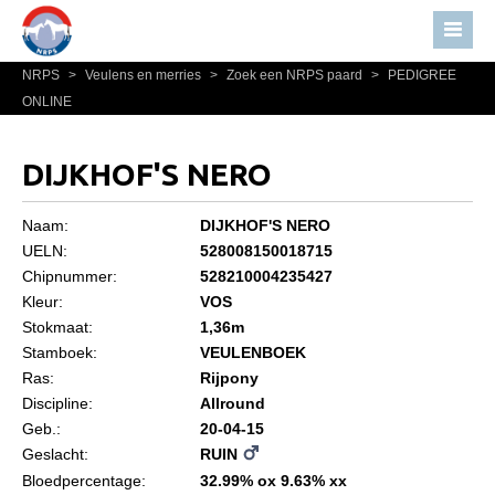
NRPS
>
Veulens en merries
>
Zoek een NRPS paard
>
PEDIGREE
Home
ONLINE
Nieuws
Over NRPS
DIJKHOF'S NERO
Bestuur NRPS
Naam:
DIJKHOF'S NERO
Lidmaatschap NRPS
UELN:
528008150018715
Chipnummer:
528210004235427
Informatie
Kleur:
VOS
Lid worden
Stokmaat:
1,36m
Statuten en reglementen
Stamboek:
VEULENBOEK
Ras:
Rijpony
Privacyverklaring
Discipline:
Allround
Geb.:
20-04-15
Algemeen
Geslacht:
RUIN
Paardenpaspoort aanvragen
Bloedpercentage:
32.99% ox 9.63% xx