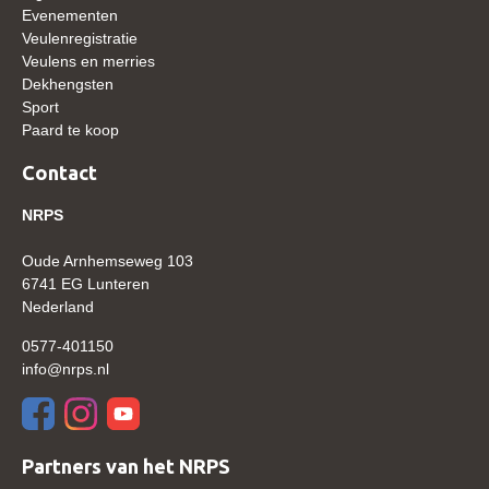
Evenementen
WBSFH
Veulenregistratie
Dekhengsten
Veulens en merries
Dekhengsten
Zoek een hengst
Sport
Paard te koop
HENGSTEN ONLINE
Contact
Hengstenselectie
Informatie Hengstenkeuring
NRPS
AANMELDEN HENGSTENKEURING ONDER HET
Oude Arnhemseweg 103
ZADEL 2026
6741 EG Lunteren
Verrichtingsonderzoek NRPS
Nederland
Verrichtingsonderzoek 2025-2026
0577-401150
info@nrps.nl
Verrichtingsonderzoek 2024-2025
Verrichtingsonderzoek 2023-2024
Verrichtingsonderzoek 2022-2023
Partners van het NRPS
Verrichtingsonderzoek 2021-2022