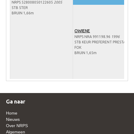
NRPS 528008050122605
2005
Veulens en merries
STB STER
BRUIN 1,66m
Zoek een NRPS paard
PEDIGREE ONLINE
OWIENE
Informatie aan je paard of pony toevoegen
NRPS NRA 991198.96
1996
STB KEUR PREFERENT PRESTATIE-
Onze fokkerij
FOK
BRUIN 1,65m
Fokkerij informatie
Fokprogramma's en registratie
Informatie veulen registratie
Veulen registratie
NRPS-Boegbeeld
Ga naar
Predicaten
Home
Cornage
Nieuws
Over NRPS
Röntgenonderzoek
Algemeen