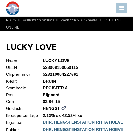
NRPS
>
Veulens en merries
>
Zoek een NRPS paard
>
PEDIGREE
Home
ONLINE
Nieuws
Over NRPS
LUCKY LOVE
Bestuur NRPS
Naam:
LUCKY LOVE
Lidmaatschap NRPS
UELN:
528008150050115
Chipnummer:
528210004227661
Informatie
Kleur:
BRUIN
Lid worden
Stamboek:
REGISTER A
Statuten en reglementen
Ras:
Rijpaard
Geb.:
02-06-15
Privacyverklaring
Geslacht:
HENGST
Algemeen
Bloedpercentage:
2.13% ox 42.52% xx
DHR. HENGSTENSTATION RITTA HOEVE
Eigenaar:
Paardenpaspoort aanvragen
DHR. HENGSTENSTATION RITTA HOEVE
Fokker: