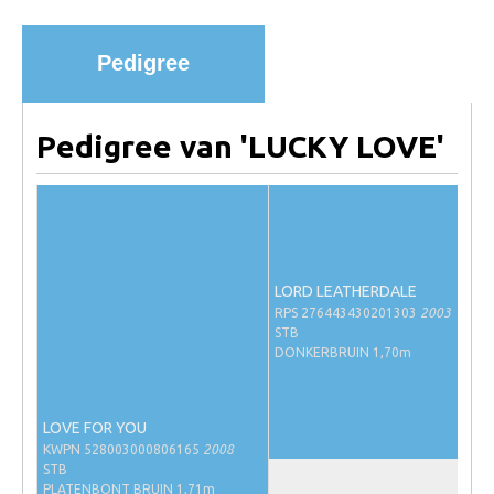
Import registratie
Veulenregistratie
Pedigree
I&R Registratie
Informatie overschrijven paspoort
Pedigree van 'LUCKY LOVE'
Formulier overschrijven op naam
Animal Health Regulation
Gids voor Goede Praktijken
Marktplaats
LORD LEATHERDALE
RPS 276443430201303
2003
Tarievenlijst
STB
DONKERBRUIN 1,70m
Veel gestelde vragen
Webshop
LOVE FOR YOU
Evenementen
KWPN 528003000806165
2008
STB
NRPS Select Sale
PLATENBONT BRUIN 1,71m