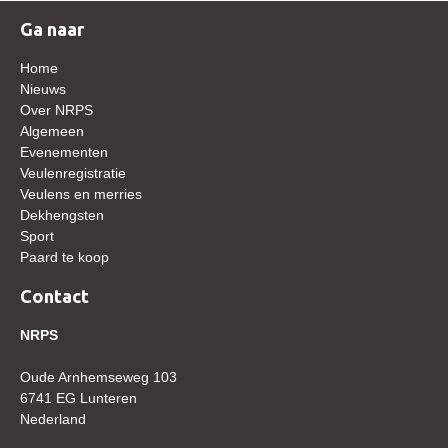
WBSFH
Ga naar
Dekhengsten
Home
Zoek een hengst
Nieuws
Over NRPS
HENGSTEN ONLINE
Algemeen
Evenementen
Hengstenselectie
Veulenregistratie
Informatie Hengstenkeuring
Veulens en merries
Dekhengsten
AANMELDEN HENGSTENKEURING ONDER HET
Sport
ZADEL 2026
Paard te koop
Verrichtingsonderzoek NRPS
Contact
Verrichtingsonderzoek 2025-2026
NRPS
Verrichtingsonderzoek 2024-2025
Oude Arnhemseweg 103
Verrichtingsonderzoek 2023-2024
6741 EG Lunteren
Verrichtingsonderzoek 2022-2023
Nederland
Verrichtingsonderzoek 2021-2022