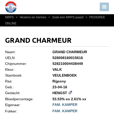
NRPS
>
Veulens en merries
>
Zoek een NRPS paard
>
PEDIGREE
Home
ONLINE
Nieuws
Over NRPS
GRAND CHARMEUR
Bestuur NRPS
Naam:
GRAND CHARMEUR
Lidmaatschap NRPS
UELN:
528008160015616
Chipnummer:
528210004438449
Informatie
Kleur:
VALK
Lid worden
Stamboek:
VEULENBOEK
Statuten en reglementen
Ras:
Rijpony
Geb.:
23-04-16
Privacyverklaring
Geslacht:
HENGST
Algemeen
Bloedpercentage:
53.53% ox 2.61% xx
FAM. KAMPER
Eigenaar:
Paardenpaspoort aanvragen
FAM. KAMPER
Fokker: