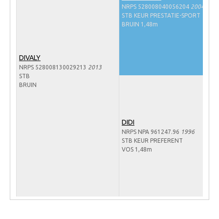
NRPS 528008040056204
2004
Veulens en merries
STB KEUR PRESTATIE-SPORT
BRUIN 1,48m
Zoek een NRPS paard
PEDIGREE ONLINE
DIVALY
Informatie aan je paard of pony toevoegen
NRPS 528008130029213
2013
STB
Onze fokkerij
BRUIN
Fokkerij informatie
Fokprogramma's en registratie
DIDI
Informatie veulen registratie
NRPS NPA 961247.96
1996
STB KEUR PREFERENT
Veulen registratie
VOS 1,48m
NRPS-Boegbeeld
Predicaten
Cornage
Röntgenonderzoek