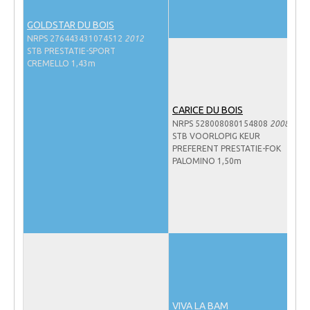
NRPS Keuringen
GOLDSTAR DU BOIS
Hengstenkeuring
NRPS 276443431074512
2012
STB PRESTATIE-SPORT
Regionale Keuringen
CREMELLO 1,43m
Nationale Keuring
Late Veulenkeuring
CARICE DU BOIS
NRPS 528008080154808
2008
ABOP
STB VOORLOPIG KEUR
PREFERENT PRESTATIE-FOK
Sport
PALOMINO 1,50m
Wereldkampioenschap Jonge Paarden
Dutch Pony Championship
Evenementen
Arabian Horse Events
Arabissimo
Veulenregistratie
VIVA LA BAM