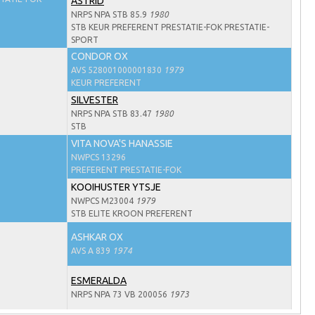
ASTRID
NRPS NPA STB 85.9
1980
STB KEUR PREFERENT PRESTATIE-FOK PRESTATIE-
SPORT
CONDOR OX
AVS 528001000001830
1979
KEUR PREFERENT
SILVESTER
NRPS NPA STB 83.47
1980
STB
VITA NOVA'S HANASSIE
NWPCS 13296
PREFERENT PRESTATIE-FOK
KOOIHUSTER YTSJE
NWPCS M23004
1979
STB ELITE KROON PREFERENT
ASHKAR OX
AVS A 839
1974
ESMERALDA
NRPS NPA 73 VB 200056
1973