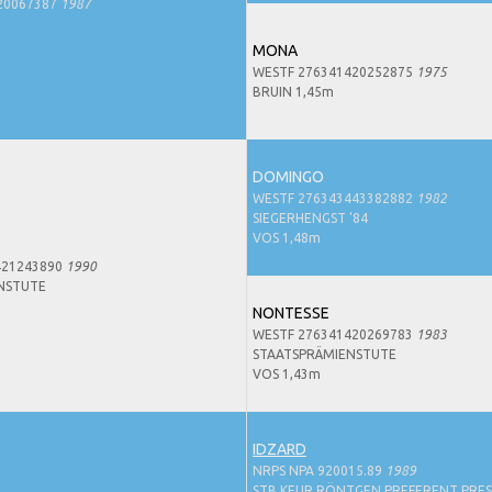
20067387
1987
MONA
WESTF 276341420252875
1975
BRUIN 1,45m
DOMINGO
WESTF 276343443382882
1982
SIEGERHENGST '84
VOS 1,48m
421243890
1990
NSTUTE
NONTESSE
WESTF 276341420269783
1983
STAATSPRÄMIENSTUTE
VOS 1,43m
IDZARD
NRPS NPA 920015.89
1989
STB KEUR RÖNTGEN PREFERENT PRES