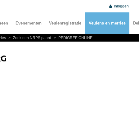
Inloggen
meen
Evenementen
Veulenregistratie
Veulens en merries
De
ries
>
Zoek een NRPS paard
>
PEDIGREE ONLINE
RG