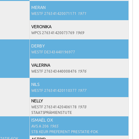
MERAN
WESTF 276341420071171
1971
VERONIKA
WPCS 276341420073769
1969
DERBY
WESTF DE343440196977
VALERINA
WESTF 276343440008476
1976
NILS
WESTF 276341420110377
1977
NELLY
WESTF 276341420406178
1978
STAATSPRÄMIENSTUTE
ISMAËL OX
AVS A 206
1965
STB KEUR PREFERENT PRESTATIE-FOK
TATIE-FOK