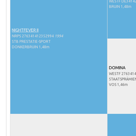
Evenementen
WESTF DE3414
BRUIN 1,48m
NRPS Select Sale
NRPS Keuringen
NIGHTFEVER II
Hengstenkeuring
NRPS 276341412352994
1994
STB PRESTATIE-SPORT
Regionale Keuringen
DONKERBRUIN 1,48m
Nationale Keuring
Late Veulenkeuring
DOMINA
WESTF 276341
ABOP
STAATSPRÄMIE
Sport
VOS 1,46m
Wereldkampioenschap Jonge Paarden
Dutch Pony Championship
Evenementen
Arabian Horse Events