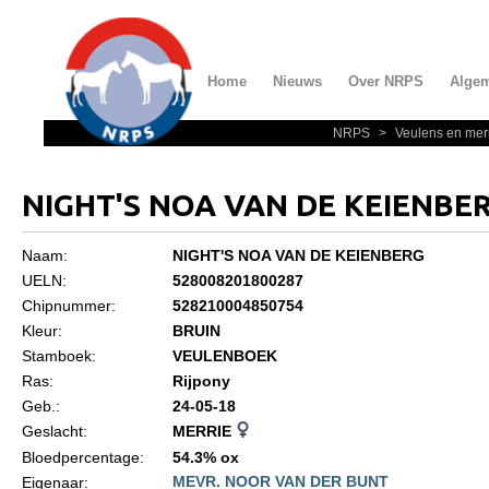
Home
Nieuws
Over NRPS
Alge
NRPS
>
Veulens en mer
Home
Nieuws
NIGHT'S NOA VAN DE KEIENBE
Over NRPS
Naam:
NIGHT'S NOA VAN DE KEIENBERG
Bestuur NRPS
UELN:
528008201800287
Lidmaatschap NRPS
Chipnummer:
528210004850754
Kleur:
BRUIN
Informatie
Stamboek:
VEULENBOEK
Lid worden
Ras:
Rijpony
Geb.:
24-05-18
Statuten en reglementen
Geslacht:
MERRIE
Privacyverklaring
Bloedpercentage:
54.3% ox
MEVR. NOOR VAN DER BUNT
Eigenaar:
Algemeen