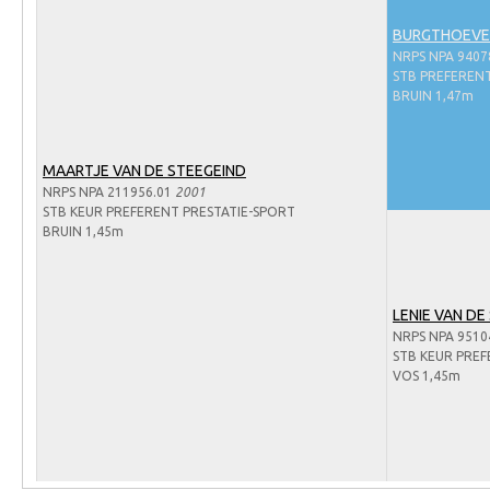
Arabissimo
BURGTHOEVE'
Veulenregistratie
NRPS NPA 9407
STB PREFERENT
Veulens en merries
BRUIN 1,47m
Zoek een NRPS paard
PEDIGREE ONLINE
MAARTJE VAN DE STEEGEIND
NRPS NPA 211956.01
2001
Informatie aan je paard of pony toevoegen
STB KEUR PREFERENT PRESTATIE-SPORT
Onze fokkerij
BRUIN 1,45m
Fokkerij informatie
Fokprogramma's en registratie
LENIE VAN DE
NRPS NPA 9510
Informatie veulen registratie
STB KEUR PRE
VOS 1,45m
Veulen registratie
NRPS-Boegbeeld
Predicaten