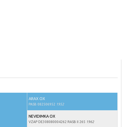
ARAX OX
PASB 082506952
1952
NEVIDIMKA OX
VZAP DE308080004262 RASB II 265
1962