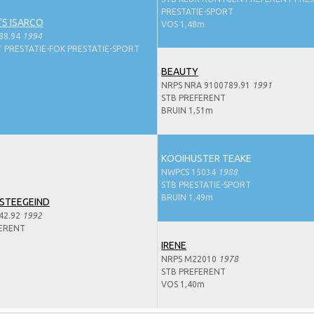
PRESTATIE-SPORT
S ISARCO
VOS 1,48m
88.94
1994
 PRESTATIE-FOK PRESTATIE-SPORT
BEAUTY
NRPS NRA 9100789.91
1991
STB PREFERENT
BRUIN 1,51m
KOOIHUSTER TEAKE
NWPCS 15034
1988
STB PRESTATIE-SPORT
BRUIN 1,49m
 STEEGEIND
42.92
1992
FERENT
IRENE
NRPS M22010
1978
STB PREFERENT
VOS 1,40m