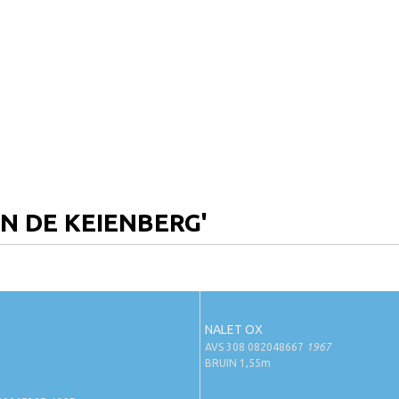
AN DE KEIENBERG'
NALET OX
AVS 308 082048667
1967
BRUIN 1,55m