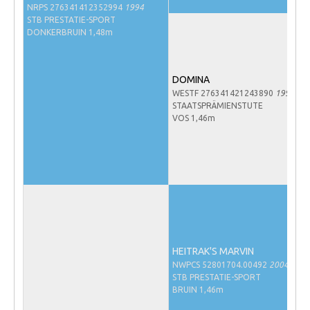
NRPS 276341412352994
1994
NRPS Keuringen
STB PRESTATIE-SPORT
DONKERBRUIN 1,48m
Hengstenkeuring
Regionale Keuringen
DOMINA
Nationale Keuring
WESTF 276341421243890
1990
STAATSPRÄMIENSTUTE
Late Veulenkeuring
VOS 1,46m
ABOP
Sport
Wereldkampioenschap Jonge Paarden
Dutch Pony Championship
Evenementen
Arabian Horse Events
HEITRAK'S MARVIN
NWPCS 52801704.00492
2004
Arabissimo
STB PRESTATIE-SPORT
BRUIN 1,46m
Veulenregistratie