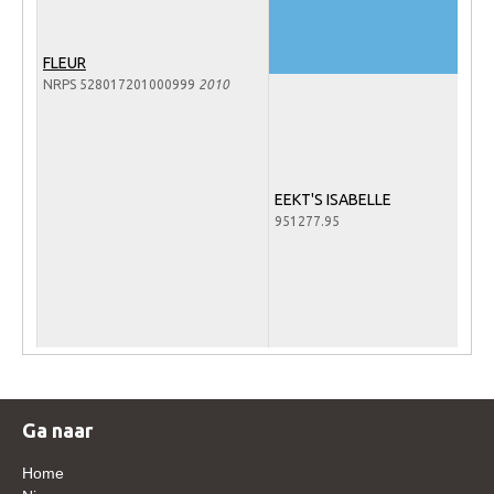
Veulens en merries
Zoek een NRPS paard
FLEUR
NRPS 528017201000999
2010
PEDIGREE ONLINE
Informatie aan je paard of pony toevoegen
Onze fokkerij
EEKT'S ISABELLE
Fokkerij informatie
951277.95
Fokprogramma's en registratie
Informatie veulen registratie
Veulen registratie
NRPS-Boegbeeld
Predicaten
Ga naar
Cornage
Home
Röntgenonderzoek