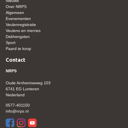
Nieuws
WBSFH
Over NRPS
Algemeen
Dekhengsten
Evenementen
Veulenregistratie
Zoek een hengst
Veulens en merries
HENGSTEN ONLINE
Dekhengsten
Sport
Hengstenselectie
Paard te koop
Informatie Hengstenkeuring
Contact
AANMELDEN HENGSTENKEURING ONDER HET
ZADEL 2026
NRPS
Verrichtingsonderzoek NRPS
Oude Arnhemseweg 103
6741 EG Lunteren
Verrichtingsonderzoek 2025-2026
Nederland
Verrichtingsonderzoek 2024-2025
0577-401150
Verrichtingsonderzoek 2023-2024
info@nrps.nl
Verrichtingsonderzoek 2022-2023
Verrichtingsonderzoek 2021-2022