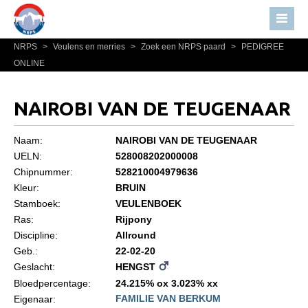
NRPS
>
Veulens en merries
>
Zoek een NRPS paard
>
PEDIGREE
Home
ONLINE
Nieuws
Over NRPS
NAIROBI VAN DE TEUGENAAR
Bestuur NRPS
Naam:
NAIROBI VAN DE TEUGENAAR
Lidmaatschap NRPS
UELN:
528008202000008
Chipnummer:
528210004979636
Informatie
Kleur:
BRUIN
Lid worden
Stamboek:
VEULENBOEK
Statuten en reglementen
Ras:
Rijpony
Discipline:
Allround
Privacyverklaring
Geb.:
22-02-20
Geslacht:
HENGST
Algemeen
Bloedpercentage:
24.215% ox 3.023% xx
Paardenpaspoort aanvragen
FAMILIE VAN BERKUM
Eigenaar: