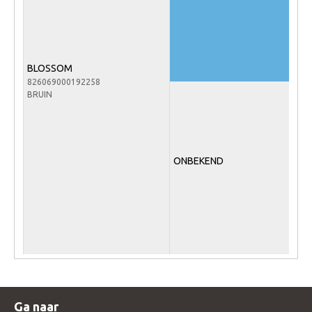
Veulens en merries
Zoek een NRPS paard
PEDIGREE ONLINE
BLOSSOM
826069000192258
Informatie aan je paard of pony toevoegen
BRUIN
Onze fokkerij
Fokkerij informatie
Fokprogramma's en registratie
ONBEKEND
Informatie veulen registratie
Veulen registratie
NRPS-Boegbeeld
Predicaten
Cornage
Röntgenonderzoek
Ga naar