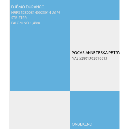
NRPS Keuringen
DJÉMO DURANGO
NRPS 528008140025014
2014
Hengstenkeuring
STB STER
PALOMINO 1,48m
Regionale Keuringen
Nationale Keuring
Late Veulenkeuring
POCAS ANNETESKA PETRYNA
ABOP
NAS 52801302010013
Sport
Wereldkampioenschap Jonge Paarden
Dutch Pony Championship
Evenementen
Arabian Horse Events
Arabissimo
Veulenregistratie
ONBEKEND