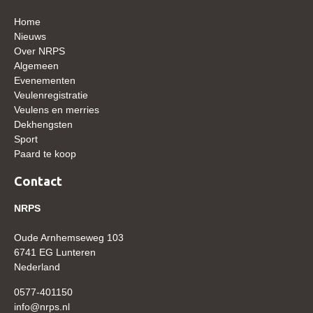
WBSFH
Home
Dekhengsten
Nieuws
Over NRPS
Zoek een hengst
Algemeen
Evenementen
HENGSTEN ONLINE
Veulenregistratie
Hengstenselectie
Veulens en merries
Dekhengsten
Informatie Hengstenkeuring
Sport
Paard te koop
AANMELDEN HENGSTENKEURING ONDER HET
ZADEL 2026
Contact
Verrichtingsonderzoek NRPS
NRPS
Verrichtingsonderzoek 2025-2026
Oude Arnhemseweg 103
Verrichtingsonderzoek 2024-2025
6741 EG Lunteren
Verrichtingsonderzoek 2023-2024
Nederland
Verrichtingsonderzoek 2022-2023
0577-401150
info@nrps.nl
Verrichtingsonderzoek 2021-2022