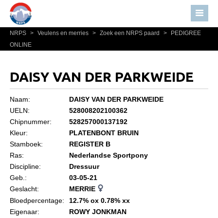
NRPS
>
Veulens en merries
>
Zoek een NRPS paard
>
PEDIGREE
Home
ONLINE
Nieuws
Over NRPS
DAISY VAN DER PARKWEIDE
Bestuur NRPS
Naam:
DAISY VAN DER PARKWEIDE
Lidmaatschap NRPS
UELN:
528008202100362
Chipnummer:
528257000137192
Informatie
Kleur:
PLATENBONT BRUIN
Lid worden
Stamboek:
REGISTER B
Statuten en reglementen
Ras:
Nederlandse Sportpony
Discipline:
Dressuur
Privacyverklaring
Geb.:
03-05-21
Geslacht:
MERRIE
Algemeen
Bloedpercentage:
12.7% ox 0.78% xx
Paardenpaspoort aanvragen
Eigenaar:
ROWY JONKMAN