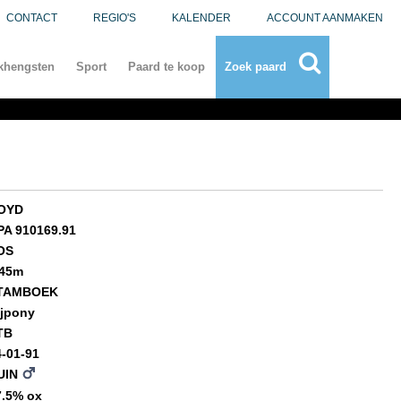
CONTACT
REGIO'S
KALENDER
ACCOUNT AANMAKEN
khengsten
Sport
Paard te koop
Zoek paard
OYD
PA 910169.91
OS
,45m
TAMBOEK
ijpony
TB
4-01-91
UIN
7.5% ox