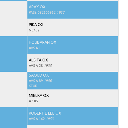
ARAX OX
PASB 082506952
1952
PIKA OX
NC462
HOUBARAN OX
AVS A 1
ALSITA OX
AVS A 28
1935
SAOUD OX
AVS A 89
1946
KEUR
MIELKA OX
A 185
ROBERT E LEE OX
AVS A 162
1953