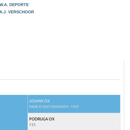
.W.A. DEPORTE
.A.J. VERSCHOOR
ASWAN OX
RASB 818001000000001
1958
PODRUGA OX
155.