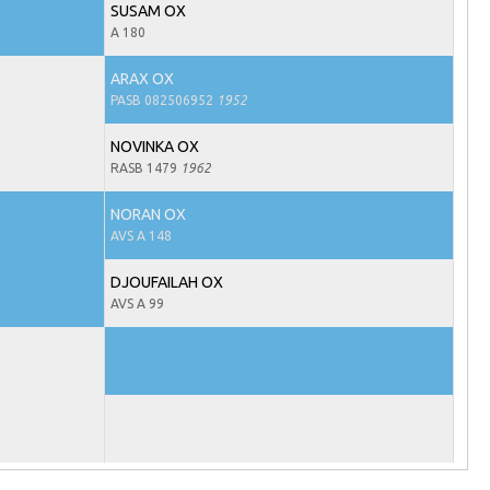
SUSAM OX
A 180
ARAX OX
PASB 082506952
1952
NOVINKA OX
RASB 1479
1962
NORAN OX
AVS A 148
DJOUFAILAH OX
AVS A 99