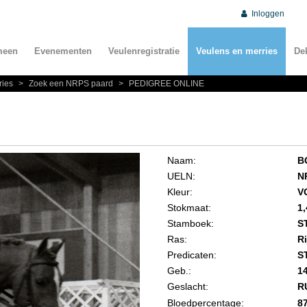
Inloggen
meen
Evenementen
Veulenregistratie
Veulens en merries
De
ries
>
Zoek een NRPS paard
>
PEDIGREE ONLINE
Naam:
B
UELN:
N
Kleur:
V
Stokmaat:
1
Stamboek:
S
Ras:
R
Predicaten:
S
Geb.:
1
Geslacht:
R
Bloedpercentage:
8