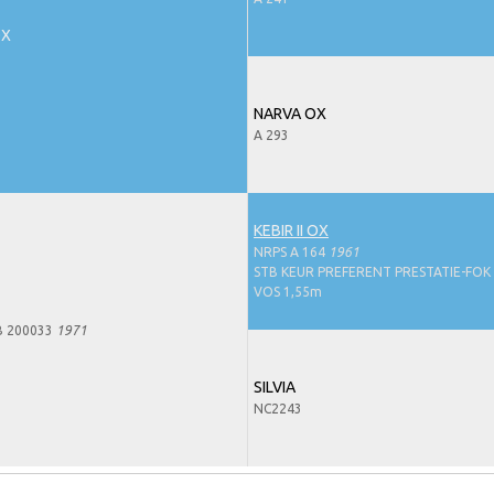
OX
NARVA OX
A 293
KEBIR II OX
NRPS A 164
1961
STB KEUR PREFERENT PRESTATIE-FOK
VOS 1,55m
B 200033
1971
SILVIA
NC2243