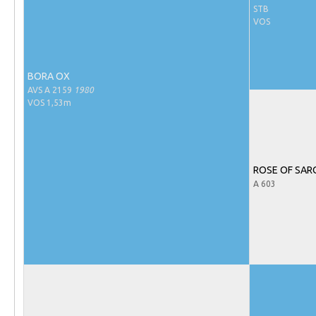
Evenementen
STB
VOS
NRPS Select Sale
NRPS Keuringen
BORA OX
Hengstenkeuring
AVS A 2159
1980
Regionale Keuringen
VOS 1,53m
Nationale Keuring
Late Veulenkeuring
ROSE OF SAR
ABOP
A 603
Sport
Wereldkampioenschap Jonge Paarden
Dutch Pony Championship
Evenementen
Arabian Horse Events