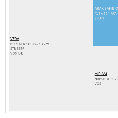
Arabissimo
ARAX SAHIB 
Veulenregistratie
AVS A 524
1971
BRUIN
Veulens en merries
Zoek een NRPS paard
PEDIGREE ONLINE
VERA
NRPS NPA STB 85.75
1979
Informatie aan je paard of pony toevoegen
STB STER
VOS 1,43m
Onze fokkerij
Fokkerij informatie
MIRIAM
Fokprogramma's en registratie
NRPS NPA 71 V
Informatie veulen registratie
VOS
Veulen registratie
NRPS-Boegbeeld
Predicaten