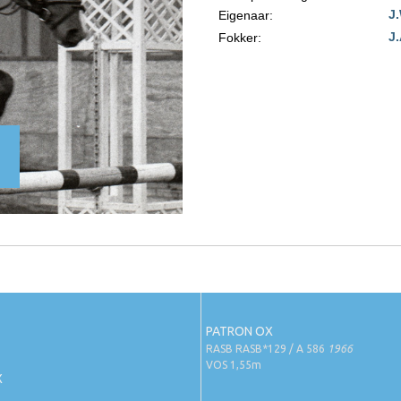
J
Eigenaar:
J
Fokker:
PATRON OX
RASB RASB*129 / A 586
1966
VOS 1,55m
X