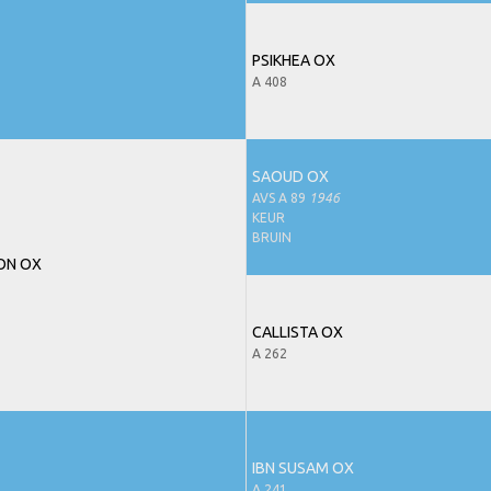
PSIKHEA OX
A 408
SAOUD OX
AVS A 89
1946
KEUR
BRUIN
ON OX
CALLISTA OX
A 262
IBN SUSAM OX
A 241