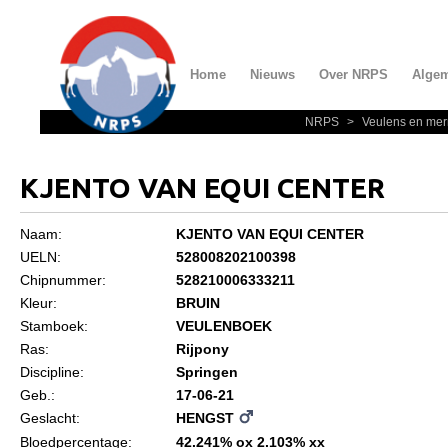
Home
Nieuws
Over NRPS
Alge
NRPS
>
Veulens en mer
Home
Nieuws
KJENTO VAN EQUI CENTER
Over NRPS
Naam:
KJENTO VAN EQUI CENTER
Bestuur NRPS
UELN:
528008202100398
Lidmaatschap NRPS
Chipnummer:
528210006333211
Kleur:
BRUIN
Informatie
Stamboek:
VEULENBOEK
Lid worden
Ras:
Rijpony
Discipline:
Springen
Statuten en reglementen
Geb.:
17-06-21
Privacyverklaring
Geslacht:
HENGST
Bloedpercentage:
42.241% ox 2.103% xx
Algemeen