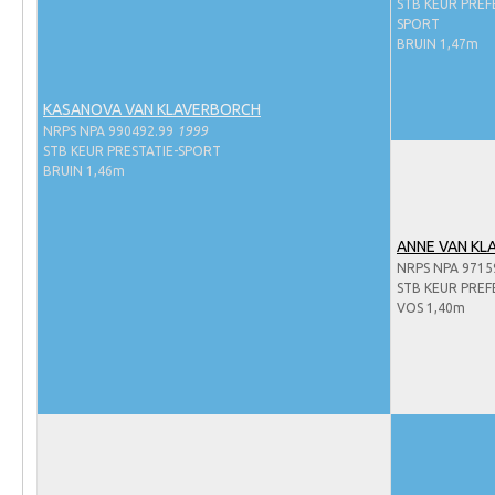
Evenementen
STB KEUR PREF
SPORT
NRPS Select Sale
BRUIN 1,47m
NRPS Keuringen
KASANOVA VAN KLAVERBORCH
Hengstenkeuring
NRPS NPA 990492.99
1999
STB KEUR PRESTATIE-SPORT
Regionale Keuringen
BRUIN 1,46m
Nationale Keuring
Late Veulenkeuring
ANNE VAN KL
NRPS NPA 9715
ABOP
STB KEUR PREF
Sport
VOS 1,40m
Wereldkampioenschap Jonge Paarden
Dutch Pony Championship
Evenementen
Arabian Horse Events