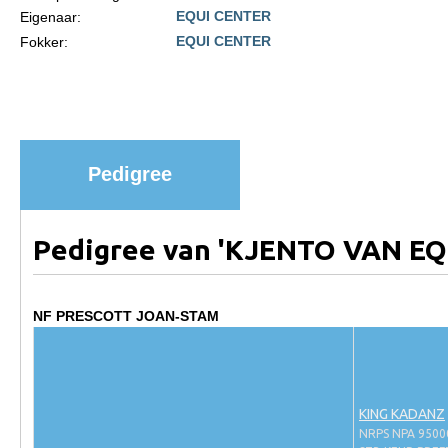
EQUI CENTER
Eigenaar:
Paardenpaspoort aanvragen
EQUI CENTER
Fokker:
Import registratie
Veulenregistratie
I&R Registratie
Informatie overschrijven paspoort
Pedigree
Formulier overschrijven op naam
Animal Health Regulation
Pedigree van 'KJENTO VAN EQ
Gids voor Goede Praktijken
Marktplaats
NF PRESCOTT JOAN-STAM
Tarievenlijst
Veel gestelde vragen
KING KADANZ
Webshop
NRPS NPA 9500