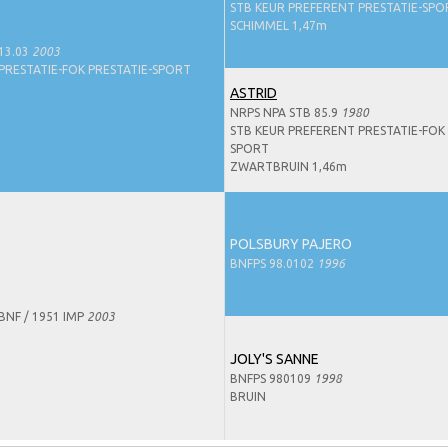
STB KEUR PREFERENT PRESTATIE-SPO
SCHIMMEL 1,47m
13.03
2003
RESTATIE-FOK PRESTATIE-SPORT
ASTRID
NRPS NPA STB 85.9
1980
STB KEUR PREFERENT PRESTATIE-FOK 
SPORT
ZWARTBRUIN 1,46m
POLSBURY PAJERO
BNFPS 98.0102
1996
BNF / 1951 IMP
2003
JOLY'S SANNE
BNFPS 980109
1998
BRUIN