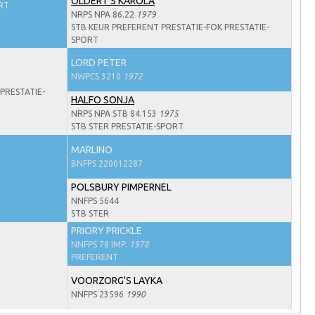
OLDERT'S KAROLA
RT
NRPS NPA 86.22
1979
STB KEUR PREFERENT PRESTATIE-FOK PRESTATIE-
SPORT
LORD PETER
NWPCS 3210
1972
PRESTATIE-
HALFO SONJA
NRPS NPA STB 84.153
1975
STB STER PRESTATIE-SPORT
MARLINO
BNFPS 220012287
POLSBURY PIMPERNEL
NNFPS 5644
STB STER
PRIORY PRICKLE
NNFPS 78 IMP.
1978
PREFERENT
VOORZORG'S LAYKA
NNFPS 23596
1990