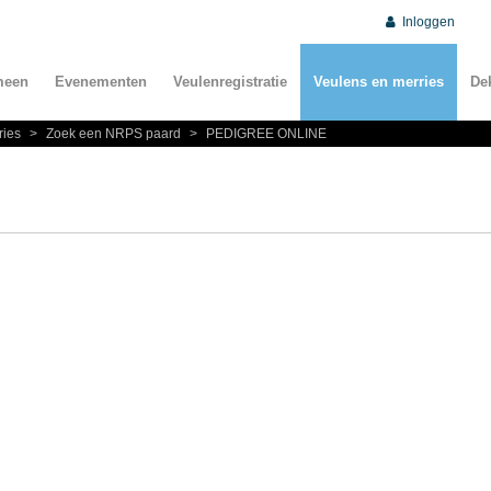
Inloggen
meen
Evenementen
Veulenregistratie
Veulens en merries
De
ries
>
Zoek een NRPS paard
>
PEDIGREE ONLINE