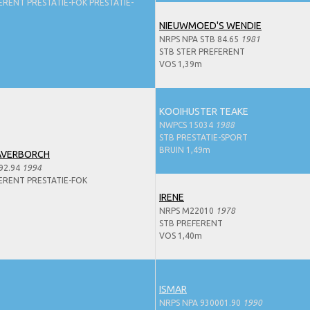
ERENT PRESTATIE-FOK PRESTATIE-
NIEUWMOED'S WENDIE
NRPS NPA STB 84.65
1981
STB STER PREFERENT
VOS 1,39m
KOOIHUSTER TEAKE
NWPCS 15034
1988
STB PRESTATIE-SPORT
BRUIN 1,49m
AVERBORCH
92.94
1994
ERENT PRESTATIE-FOK
IRENE
NRPS M22010
1978
STB PREFERENT
VOS 1,40m
ISMAR
NRPS NPA 930001.90
1990