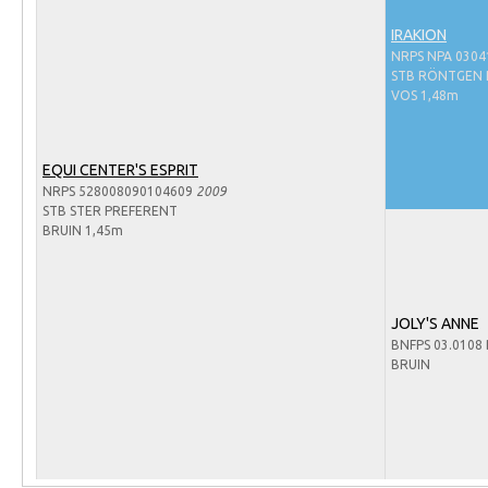
Arabissimo
IRAKION
Veulenregistratie
NRPS NPA 0304
STB RÖNTGEN P
Veulens en merries
VOS 1,48m
Zoek een NRPS paard
PEDIGREE ONLINE
EQUI CENTER'S ESPRIT
NRPS 528008090104609
2009
Informatie aan je paard of pony toevoegen
STB STER PREFERENT
Onze fokkerij
BRUIN 1,45m
Fokkerij informatie
Fokprogramma's en registratie
JOLY'S ANNE
Informatie veulen registratie
BNFPS 03.0108 
BRUIN
Veulen registratie
NRPS-Boegbeeld
Predicaten