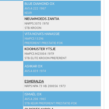
BLUE DIAMOND OX
AVS A 222
1967
KEUR
NIEUWMOEDS ZANTIA
NNFPS 3070
1976
STB KROON
VITA NOVA'S HANASSIE
NWPCS 13296
PREFERENT PRESTATIE-FOK
KOOIHUSTER YTSJE
NWPCS M23004
1979
STB ELITE KROON PREFERENT
ASHKAR OX
AVS A 839
1974
ESMERALDA
NRPS NPA 73 VB 200056
1973
ISMAËL OX
AVS A 206
1965
STB KEUR PREFERENT PRESTATIE-FOK