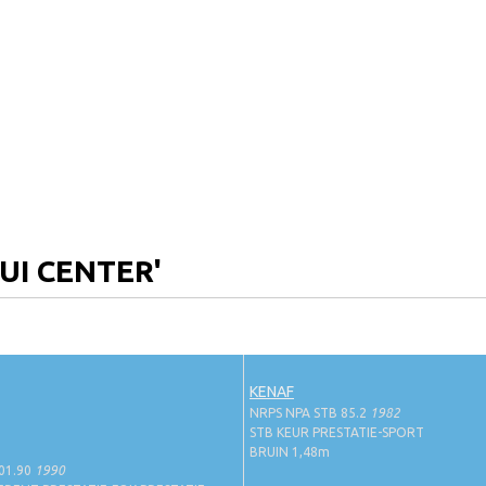
UI CENTER'
KENAF
NRPS NPA STB 85.2
1982
STB KEUR PRESTATIE-SPORT
BRUIN 1,48m
01.90
1990