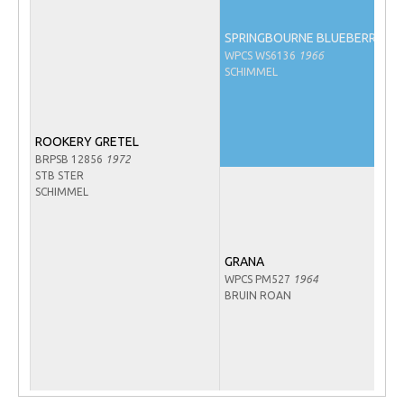
WBSFH
SPRINGBOURNE BLUEBERRY
Dekhengsten
WPCS WS6136
1966
SCHIMMEL
Zoek een hengst
HENGSTEN ONLINE
Hengstenselectie
ROOKERY GRETEL
BRPSB 12856
1972
Informatie Hengstenkeuring
STB STER
SCHIMMEL
AANMELDEN HENGSTENKEURING ONDER HET
ZADEL 2026
Verrichtingsonderzoek NRPS
GRANA
WPCS PM527
1964
Verrichtingsonderzoek 2025-2026
BRUIN ROAN
Verrichtingsonderzoek 2024-2025
Verrichtingsonderzoek 2023-2024
Verrichtingsonderzoek 2022-2023
Verrichtingsonderzoek 2021-2022