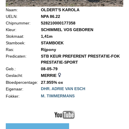
Import registratie
Naam:
OLDERT'S KAROLA
Veulenregistratie
UELN:
NPA 86.22
Chipnummer:
528210000177358
I&R Registratie
Kleur:
SCHIMMEL VOS GEBOREN
Informatie overschrijven paspoort
Stokmaat:
1,41m
Stamboek:
STAMBOEK
Formulier overschrijven op naam
Ras:
Rijpony
Animal Health Regulation
Predicaten:
STB KEUR PREFERENT PRESTATIE-FOK
PRESTATIE-SPORT
Gids voor Goede Praktijken
Geb.:
08-05-79
Marktplaats
Geslacht:
MERRIE
Bloedpercentage:
27.955% ox
Tarievenlijst
DHR. ADRIE VAN ESCH
Eigenaar:
Veel gestelde vragen
M. TIMMERMANS
Fokker:
Webshop
Evenementen
NRPS Select Sale