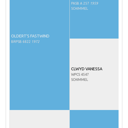
PASB A 257
1959
Veulens en merries
SCHIMMEL
Zoek een NRPS paard
PEDIGREE ONLINE
Informatie aan je paard of pony toevoegen
OLDERT'S FASTWIND
BRPSB 6822
1972
Onze fokkerij
Fokkerij informatie
Fokprogramma's en registratie
CLWYD VANESSA
Informatie veulen registratie
WPCS 4547
SCHIMMEL
Veulen registratie
NRPS-Boegbeeld
Predicaten
Cornage
Röntgenonderzoek