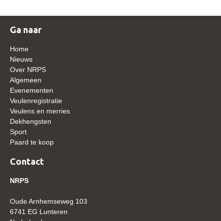
Verrichtingsonderzoek 2020-2021
Ga naar
Verrichtingsonderzoek 2019-2020
Home
Sport
Nieuws
Paard te koop
Over NRPS
Algemeen
Inloggen
Evenementen
Veulenregistratie
CONTACT
Veulens en merries
Dekhengsten
REGIO'S
Sport
Regio Noord
Paard te koop
Bestuur Regio Noord
Contact
Regio Midden
NRPS
Bestuur Regio Midden
Oude Arnhemseweg 103
Regio West
6741 EG Lunteren