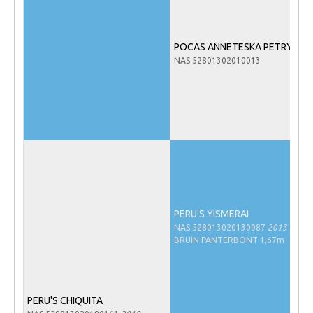
Veulens en merries
Zoek een NRPS paard
POCAS ANNETESKA PETRYNA
NAS 52801302010013
PEDIGREE ONLINE
Informatie aan je paard of pony toevoegen
Onze fokkerij
Fokkerij informatie
Fokprogramma's en registratie
Informatie veulen registratie
Veulen registratie
PERU'S YISMERAI
NAS 528013020130087
2013
NRPS-Boegbeeld
BRUIN PANTERBONT 1,67m
Predicaten
Cornage
PERU'S CHIQUITA
Röntgenonderzoek