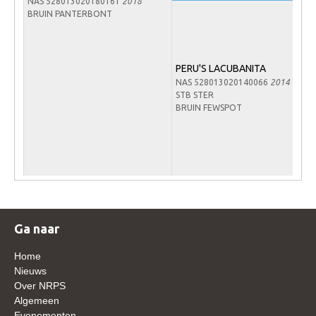
NAS 528013020180161
2018
WBSFH
BRUIN PANTERBONT
Dekhengsten
Zoek een hengst
PERU'S LACUBANITA
NAS 528013020140066
2014
HENGSTEN ONLINE
STB STER
BRUIN FEWSPOT
Hengstenselectie
Informatie Hengstenkeuring
AANMELDEN HENGSTENKEURING ONDER HET
ZADEL 2026
Verrichtingsonderzoek NRPS
Verrichtingsonderzoek 2025-2026
Ga naar
Verrichtingsonderzoek 2024-2025
Home
Verrichtingsonderzoek 2023-2024
Nieuws
Over NRPS
Verrichtingsonderzoek 2022-2023
Algemeen
Evenementen
Verrichtingsonderzoek 2021-2022