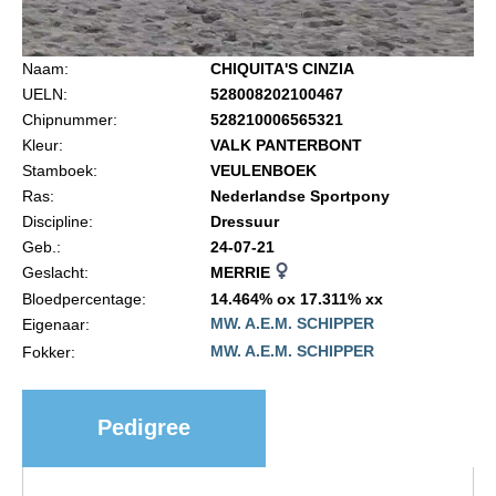
Import registratie
Veulenregistratie
Naam:
CHIQUITA'S CINZIA
I&R Registratie
UELN:
528008202100467
Chipnummer:
528210006565321
Informatie overschrijven paspoort
Kleur:
VALK PANTERBONT
Formulier overschrijven op naam
Stamboek:
VEULENBOEK
Ras:
Nederlandse Sportpony
Animal Health Regulation
Discipline:
Dressuur
Gids voor Goede Praktijken
Geb.:
24-07-21
Geslacht:
MERRIE
Marktplaats
Bloedpercentage:
14.464% ox 17.311% xx
Tarievenlijst
MW. A.E.M. SCHIPPER
Eigenaar:
MW. A.E.M. SCHIPPER
Fokker:
Veel gestelde vragen
Webshop
Pedigree
Evenementen
NRPS Select Sale