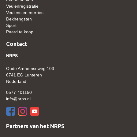
Veulenregistratie
Verrichtingsonderzoek 2020-2021
Veulens en merries
Dekhengsten
Verrichtingsonderzoek 2019-2020
Sport
Sport
Paard te koop
Paard te koop
Contact
Inloggen
NRPS
CONTACT
Oude Arnhemseweg 103
6741 EG Lunteren
REGIO'S
Nederland
Regio Noord
0577-401150
Bestuur Regio Noord
info@nrps.nl
Regio Midden
Bestuur Regio Midden
Partners van het NRPS
Regio West