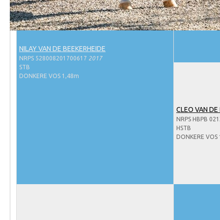
Evenementen
STB KEUR PREF
SPORT
NRPS Select Sale
VOS 1,48m
NRPS Keuringen
NILAY VAN DE BEEKERHEIDE
Hengstenkeuring
NRPS 528008201700617
2017
STB
Regionale Keuringen
DONKERE VOS 1,48m
Nationale Keuring
Late Veulenkeuring
CLEO VAN DE
NRPS HBPB 021
ABOP
HSTB
Sport
DONKERE VOS 
Wereldkampioenschap Jonge Paarden
Dutch Pony Championship
Evenementen
Arabian Horse Events