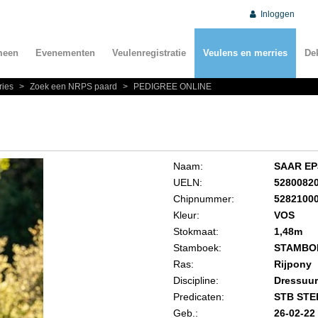
Inloggen
meen
Evenementen
Veulenregistratie
Veulens en merries
De
ries
>
Zoek een NRPS paard
>
PEDIGREE ONLINE
Naam:
SAAR EP
UELN:
5280082
Chipnummer:
5282100
Kleur:
VOS
Stokmaat:
1,48m
Stamboek:
STAMBO
Ras:
Rijpony
Discipline:
Dressuur
Predicaten:
STB STE
Geb.:
26-02-22