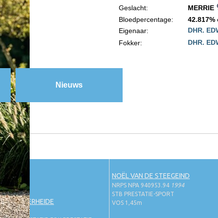
Geslacht:
MERRIE
Bloedpercentage:
42.817% 
DHR. ED
Eigenaar:
DHR. ED
Fokker:
Nieuws
NOËL VAN DE STEEGEIND
NRPS NPA 940953.94
1994
STB PRESTATIE-SPORT
 DE BEEKERHEIDE
VOS 1,45m
78.99
1999