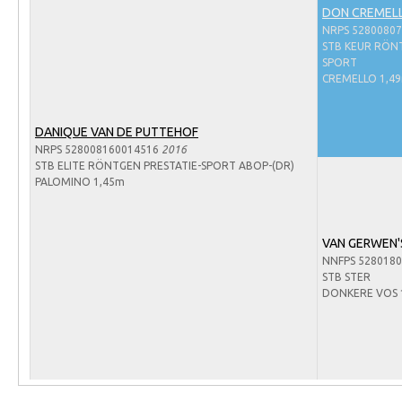
Arabissimo
DON CREMELL
NRPS 5280080
Veulenregistratie
STB KEUR RÖNT
SPORT
Veulens en merries
CREMELLO 1,4
Zoek een NRPS paard
PEDIGREE ONLINE
DANIQUE VAN DE PUTTEHOF
NRPS 528008160014516
2016
Informatie aan je paard of pony toevoegen
STB ELITE RÖNTGEN PRESTATIE-SPORT ABOP-(DR)
PALOMINO 1,45m
Onze fokkerij
Fokkerij informatie
VAN GERWEN'S
Fokprogramma's en registratie
NNFPS 528018
STB STER
Informatie veulen registratie
DONKERE VOS 
Veulen registratie
NRPS-Boegbeeld
Predicaten