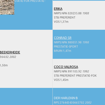
ERENT PRESTATIE-FOK PRESTATIE-
ERIKA
NRPS NPA 020235.88
1988
STB PREFERENT
VOS 1,37m
CONRAD SR
NRPS NPA 980051.98
1998
PRESTATIE-SPORT
BRUIN 1,47m
 BEEKERHEIDE
364.02
2002
1,50m
COCO VALROSA
NRPS NPA 991105.92
1992
STB PREFERENT PRESTATIE-FOK
VOS 1,45m
DER HARLEKIN B
RPS 276443430665702
2002