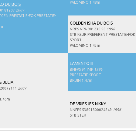
PALOMINO 1,48m
O DU BOIS
70181207
2007
GEN PRESTATIE-FOK PRESTATIE-
GOLDEN ISHA DU BOIS
9m
NRPS NPA 981230.98
1998
STB KEUR PREFERENT PRESTATIE-FOK 
SPORT
PALOMINO 1,43m
LAMENTO III
BNFPS 91 IMP
1995
PRESTATIE-SPORT
BRUIN 1,47m
 JULIA
020072111
2007
1,45m
DE VRIESJES NIKKY
NNFPS 53801800024849
1996
STB STER