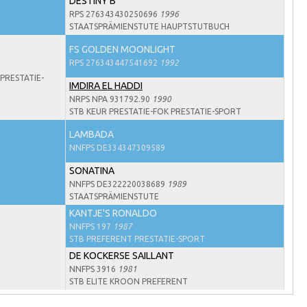
DESTINY B
RPS 276343430250696
1996
STAATSPRÄMIENSTUTE HAUPTSTUTBUCH
FS GOLDEN MOONLIGHT
RPS 276343447541692
1992
PRESTATIE-
IMDIRA EL HADDI
NRPS NPA 931792.90
1990
STB KEUR PRESTATIE-FOK PRESTATIE-SPORT
LAMBADA
NNFPS DE334347309589
SONATINA
NNFPS DE322220038689
1989
STAATSPRÄMIENSTUTE
KANTJE'S RONALDO
NNFPS 197
1987
STB PREFERENT PRESTATIE-SPORT
DE KOCKERSE SAILLANT
NNFPS 3916
1981
STB ELITE KROON PREFERENT