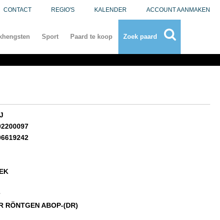
CONTACT
REGIO'S
KALENDER
ACCOUNT AANMAKEN
khengsten
Sport
Paard te koop
Zoek paard
J
02200097
06619242
EK
R RÖNTGEN ABOP-(DR)