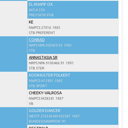
EL KHAFIF OX
AVS A 350
PRESTATIE-FOK
KE
NWPCS 27016
1985
STB PREFERENT
CONRAD
NRPS NPA 920439.92
1992
STB
ANNASTASIA SR
NRPS NPA 9100466.91
1991
STB STER
KOOIHUSTER FOLKERT
NWPCS H13901
1985
STB SPORT
CHEEKY-VALROSA
NWPCS M28241
1987
VB
GOLDEN DANCER
WESTF 276343445502587
1987
BUNDESCHAMPION '91