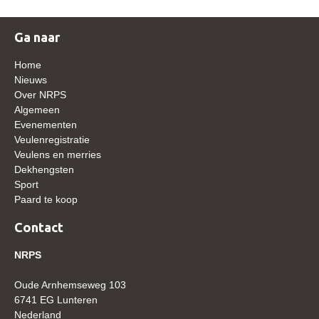
WBSFH
Ga naar
Dekhengsten
Zoek een hengst
Home
Nieuws
HENGSTEN ONLINE
Over NRPS
Algemeen
Hengstenselectie
Evenementen
Informatie Hengstenkeuring
Veulenregistratie
Veulens en merries
AANMELDEN HENGSTENKEURING ONDER HET
Dekhengsten
ZADEL 2026
Sport
Verrichtingsonderzoek NRPS
Paard te koop
Verrichtingsonderzoek 2025-2026
Contact
Verrichtingsonderzoek 2024-2025
NRPS
Verrichtingsonderzoek 2023-2024
Oude Arnhemseweg 103
Verrichtingsonderzoek 2022-2023
6741 EG Lunteren
Nederland
Verrichtingsonderzoek 2021-2022