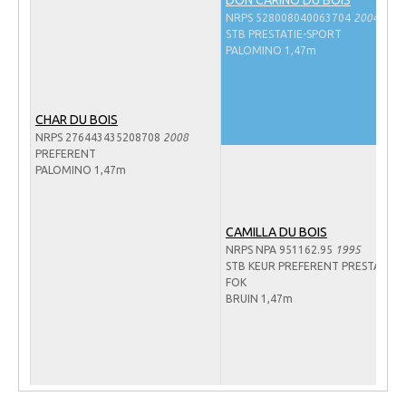
Veulens en merries
NRPS 528008040063704
2004
STB PRESTATIE-SPORT
Zoek een NRPS paard
PALOMINO 1,47m
PEDIGREE ONLINE
Informatie aan je paard of pony toevoegen
CHAR DU BOIS
NRPS 276443435208708
2008
Onze fokkerij
PREFERENT
PALOMINO 1,47m
Fokkerij informatie
Fokprogramma's en registratie
CAMILLA DU BOIS
Informatie veulen registratie
NRPS NPA 951162.95
1995
STB KEUR PREFERENT PRESTATIE-
Veulen registratie
FOK
NRPS-Boegbeeld
BRUIN 1,47m
Predicaten
Cornage
Röntgenonderzoek