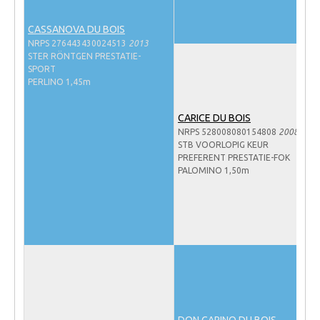
NRPS Keuringen
CASSANOVA DU BOIS
Hengstenkeuring
NRPS 276443430024513
2013
STER RÖNTGEN PRESTATIE-
Regionale Keuringen
SPORT
PERLINO 1,45m
Nationale Keuring
Late Veulenkeuring
CARICE DU BOIS
NRPS 528008080154808
2008
ABOP
STB VOORLOPIG KEUR
PREFERENT PRESTATIE-FOK
Sport
PALOMINO 1,50m
Wereldkampioenschap Jonge Paarden
Dutch Pony Championship
Evenementen
Arabian Horse Events
Arabissimo
Veulenregistratie
DON CARINO DU BOIS