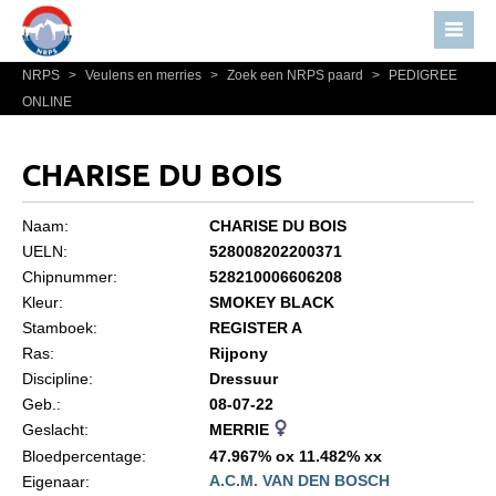
NRPS
>
Veulens en merries
>
Zoek een NRPS paard
>
PEDIGREE
Home
ONLINE
Nieuws
Over NRPS
CHARISE DU BOIS
Bestuur NRPS
Naam:
CHARISE DU BOIS
Lidmaatschap NRPS
UELN:
528008202200371
Chipnummer:
528210006606208
Informatie
Kleur:
SMOKEY BLACK
Lid worden
Stamboek:
REGISTER A
Statuten en reglementen
Ras:
Rijpony
Discipline:
Dressuur
Privacyverklaring
Geb.:
08-07-22
Geslacht:
MERRIE
Algemeen
Bloedpercentage:
47.967% ox 11.482% xx
Paardenpaspoort aanvragen
A.C.M. VAN DEN BOSCH
Eigenaar: