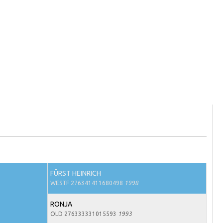
FÜRST HEINRICH
WESTF 276341411680498
1998
RONJA
OLD 276333331015593
1993