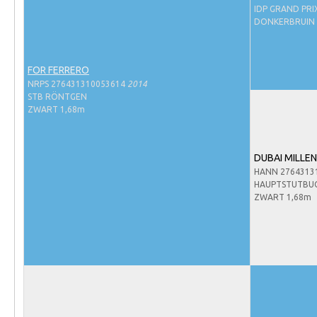
Evenementen
IDP GRAND PRI
DONKERBRUIN 
NRPS Select Sale
NRPS Keuringen
FOR FERRERO
Hengstenkeuring
NRPS 276431310053614
2014
STB RÖNTGEN
Regionale Keuringen
ZWART 1,68m
Nationale Keuring
Late Veulenkeuring
DUBAI MILLE
HANN 2764313
ABOP
HAUPTSTUTBU
Sport
ZWART 1,68m
Wereldkampioenschap Jonge Paarden
Dutch Pony Championship
Evenementen
Arabian Horse Events