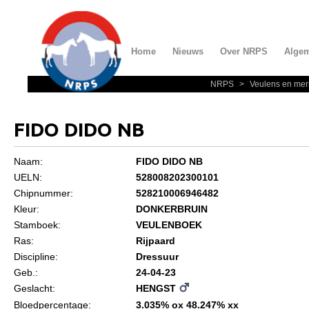
Home
Nieuws
Over NRPS
Alge
NRPS
>
Veulens en mer
Home
Nieuws
FIDO DIDO NB
Over NRPS
Naam:
FIDO DIDO NB
Bestuur NRPS
UELN:
528008202300101
Lidmaatschap NRPS
Chipnummer:
528210006946482
Kleur:
DONKERBRUIN
Informatie
Stamboek:
VEULENBOEK
Lid worden
Ras:
Rijpaard
Discipline:
Dressuur
Statuten en reglementen
Geb.:
24-04-23
Privacyverklaring
Geslacht:
HENGST
Bloedpercentage:
3.035% ox 48.247% xx
Algemeen