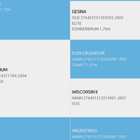
X
1,72m
GESINA
OLD 276433331530505
2005
ELITE
DONKERBRUIN 1,70m
DON CRUSADOR
HANN 276331316543998
1998
ZWART 1,65m
NIUM
10511704
2004
CH
WISCONSIN II
HANN 276431312319901
2001
VOS
ARGENTINUS
HANN 276331313302680
1980