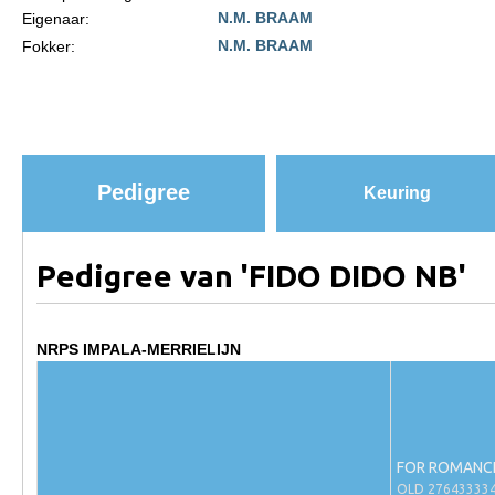
N.M. BRAAM
Eigenaar:
Paardenpaspoort aanvragen
N.M. BRAAM
Fokker:
Import registratie
Veulenregistratie
I&R Registratie
Informatie overschrijven paspoort
Pedigree
Keuring
Formulier overschrijven op naam
Animal Health Regulation
Pedigree van 'FIDO DIDO NB'
Gids voor Goede Praktijken
Marktplaats
NRPS IMPALA-MERRIELIJN
Tarievenlijst
Veel gestelde vragen
Webshop
FOR ROMANCE
OLD 27643333