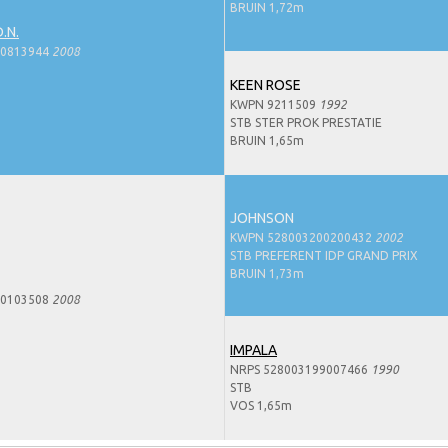
BRUIN 1,72m
.N.
00813944
2008
KEEN ROSE
KWPN 9211509
1992
STB STER PROK PRESTATIE
BRUIN 1,65m
JOHNSON
KWPN 528003200200432
2002
STB PREFERENT IDP GRAND PRIX
BRUIN 1,73m
80103508
2008
IMPALA
NRPS 528003199007466
1990
STB
VOS 1,65m