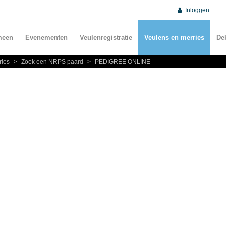
Inloggen
meen
Evenementen
Veulenregistratie
Veulens en merries
De
ries
>
Zoek een NRPS paard
>
PEDIGREE ONLINE