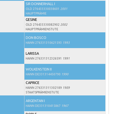
SIR DONNERHALL I
OLD 276433330038601
2001
HAUPTPRÄMIE
GESINE
OLD 276433330082902
2002
HAUPTPRÄMIENSTUTE
DON BOSCO
HANN 276331310621593
1993
LARISSA
HANN 276331312326591
1991
WOLKENSTEIN II
HANN DE331314450790
1990
CAPRICE
HANN 276331311302189
1989
STAATSPRÄMIENSTUTE
ARGENTAN I
HANN DE331310415867
1967