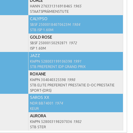
DORLE
HANN 276331316918465
1965
STAATSPRÄMIENSTUTE
CALYPSO
SBSF 25000184070623M
1984
STB ISP 1.60M
GOLD ROSE
SBSF 25000150292871
1972
ISP 1.60M
JAZZ
KWPN 528003199106398
1991
STB PREFERENT IDP GRAND PRIX
ROXANE
KWPN 304040325598
1998
STB ELITE PREFERENT PRESTATIE D-OC PRESTATIE
SPORT-(DRS)
SAROS XX
NDR BB74001
1974
KEUR
AURORA
KWPN 528003198207036
1982
STB STER