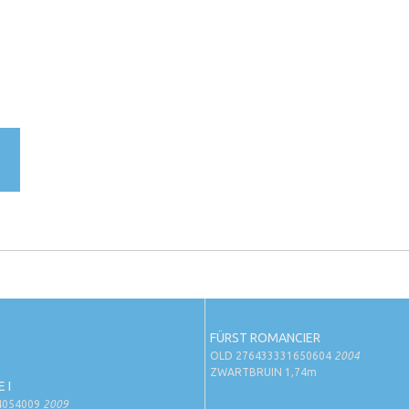
FÜRST ROMANCIER
OLD 276433331650604
2004
ZWARTBRUIN 1,74m
 I
4054009
2009