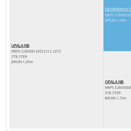
Arabissimo
DESPERADO D
Veulenregistratie
NRPS 5280030
BRUIN 1,64m
Veulens en merries
Zoek een NRPS paard
PEDIGREE ONLINE
UPALA NB
NRPS 528008120032512
2012
Informatie aan je paard of pony toevoegen
STB STER
Onze fokkerij
BRUIN 1,69m
Fokkerij informatie
OPALA NB
Fokprogramma's en registratie
NRPS 5280080
Informatie veulen registratie
STB STER
BRUIN 1,70m
Veulen registratie
NRPS-Boegbeeld
Predicaten