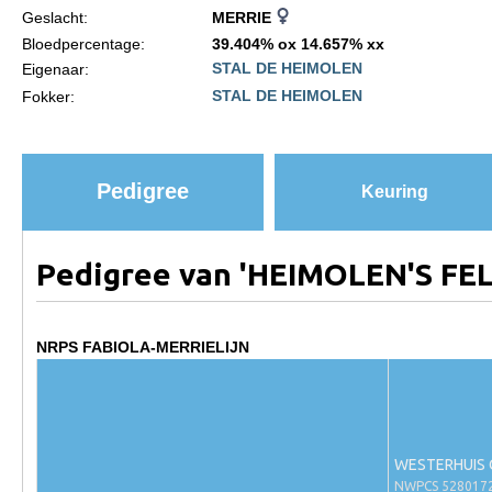
Geslacht:
MERRIE
Paardenpaspoort aanvragen
Bloedpercentage:
39.404% ox 14.657% xx
STAL DE HEIMOLEN
Eigenaar:
Import registratie
STAL DE HEIMOLEN
Fokker:
Veulenregistratie
I&R Registratie
Informatie overschrijven paspoort
Pedigree
Keuring
Formulier overschrijven op naam
Animal Health Regulation
Pedigree van 'HEIMOLEN'S FEL
Gids voor Goede Praktijken
Marktplaats
NRPS FABIOLA-MERRIELIJN
Tarievenlijst
Veel gestelde vragen
Webshop
WESTERHUIS 
NWPCS 528017