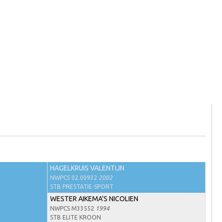
HAGELKRUIS VALENTIJN
NWPCS 02.00932
2002
STB PRESTATIE-SPORT
WESTER AIKEMA'S NICOLIEN
NWPCS M33552
1994
STB ELITE KROON