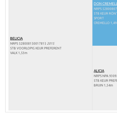
Arabissimo
DON CREMELL
NRPS 5280080
Veulenregistratie
STB KEUR RÖNT
SPORT
Veulens en merries
CREMELLO 1,4
Zoek een NRPS paard
PEDIGREE ONLINE
BELICIA
NRPS 528008150017815
2015
Informatie aan je paard of pony toevoegen
STB VOORLOPIG KEUR PREFERENT
VALK 1,53m
Onze fokkerij
Fokkerij informatie
ALICIA
Fokprogramma's en registratie
NRPS NPA 9309
STB KEUR PRE
Informatie veulen registratie
BRUIN 1,54m
Veulen registratie
NRPS-Boegbeeld
Predicaten