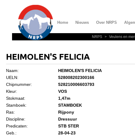
Home
Nieuws
Over NRPS
Alge
NRPS
>
Veulens en mer
Home
Nieuws
HEIMOLEN'S FELICIA
Over NRPS
Naam:
HEIMOLEN'S FELICIA
Bestuur NRPS
UELN:
528008202300166
Lidmaatschap NRPS
Chipnummer:
528210006603793
Kleur:
VOS
Informatie
Stokmaat:
1,47m
Lid worden
Stamboek:
STAMBOEK
Ras:
Rijpony
Statuten en reglementen
Discipline:
Dressuur
Privacyverklaring
Predicaten:
STB STER
Geb.:
28-04-23
Algemeen