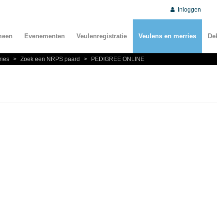
Inloggen
meen
Evenementen
Veulenregistratie
Veulens en merries
De
ries
>
Zoek een NRPS paard
>
PEDIGREE ONLINE