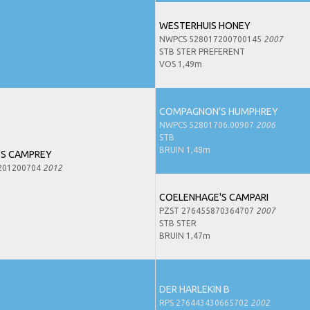
WESTERHUIS HONEY
NWPCS 528017200700145
2007
STB STER PREFERENT
VOS 1,49m
COMPAGNON'S HUMPHREY
NWPCS 52801706.00907
2006
STB
BRUIN 1,48m
'S CAMPREY
201200704
2012
COELENHAGE'S CAMPARI
PZST 276455870364707
2007
STB STER
BRUIN 1,47m
DER HARLEKIN B
RPS 276443430665702
2002