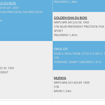
PALOMINO 1,48m
O DU BOIS
70181207
2007
GEN PRESTATIE-FOK PRESTATIE-
GOLDEN ISHA DU BOIS
9m
NRPS NPA 981230.98
1998
STB KEUR PREFERENT PRESTATIE-FOK 
SPORT
PALOMINO 1,43m
DRUG OX
RASB A 5864 / RASB 5/35(13-9-4)D+2
STB
SCHIMMEL ZWART GEBOREN 1,61m
23.93
1993
FERENT
MUFAYA
NRPS NRA 921450.89
1989
STB
BRUIN 1,54m