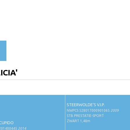
ICIA'
STEERWOLDE'S V.I.P.
NWPCS 528017000901065
2009
STB PRESTATIE-SPORT
ZWART 1,48m
CUPIDO
201400445
2014