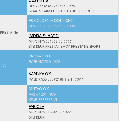
DESTINY B
RPS 276343430250696
1996
STAATSPRÄMIENSTUTE HAUPTSTUTBUCH
FS GOLDEN MOONLIGHT
RPS 276343447541692
1992
PRESTATIE-
IMDIRA EL HADDI
NRPS NPA 931792.90
1990
STB KEUR PRESTATIE-FOK PRESTATIE-SPORT
PRIZRAK OX
RASB NC2520
1970
1985
KARINKA OX
RASB RASB 377#21(8-8-2-1)
1974
MUFAQ OX
AVS A 1201
1976
KEUR PREFERENT
FABIOLA
NRPS NPA STB 82.32
1977
STB KEUR