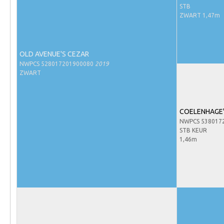
Evenementen
STB
ZWART 1,47m
NRPS Select Sale
NRPS Keuringen
OLD AVENUE'S CEZAR
Hengstenkeuring
NWPCS 528017201900080
2019
Regionale Keuringen
ZWART
Nationale Keuring
Late Veulenkeuring
COELENHAGE
NWPCS 538017
ABOP
STB KEUR
Sport
1,46m
Wereldkampioenschap Jonge Paarden
Dutch Pony Championship
Evenementen
Arabian Horse Events