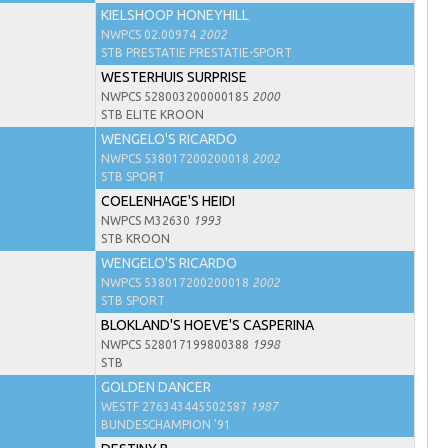
KIELSHOOP HONEYHILL
NWPCS 02.00974
2002
STB PRESTATIE PRESTATIE-SPORT
WESTERHUIS SURPRISE
NWPCS 528003200000185
2000
STB ELITE KROON
WENGELO'S RICARDO
NWPCS 538017200200018
2002
STB SPORT
COELENHAGE'S HEIDI
NWPCS M32630
1993
STB KROON
WENGELO'S RICARDO
NWPCS 538017200200018
2002
STB SPORT
BLOKLAND'S HOEVE'S CASPERINA
NWPCS 528017199800388
1998
STB
GOLDEN DANCER
WESTF 276343445502587
1987
BUNDESCHAMPION '91