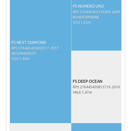
NRPS Keuringen
FS NUMERO UNO
RPS 276443430193009
2009
Hengstenkeuring
BUNDESPRÄMIE
VOS 1,55m
Regionale Keuringen
Nationale Keuring
FS NEXT DIAMOND
Late Veulenkeuring
RPS 276443430005517
2017
SIEGERHENGST
ABOP
VOS 1,45m
Sport
Wereldkampioenschap Jonge Paarden
FS DEEP OCEAN
Dutch Pony Championship
RPS 276443430815710
2010
VALK 1,47m
Evenementen
Arabian Horse Events
Arabissimo
Veulenregistratie