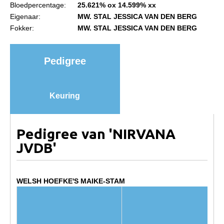
Bloedpercentage:
25.621% ox 14.599% xx
Import registratie
Eigenaar:
MW. STAL JESSICA VAN DEN BERG
Veulenregistratie
Fokker:
MW. STAL JESSICA VAN DEN BERG
I&R Registratie
Informatie overschrijven paspoort
Pedigree
Formulier overschrijven op naam
Animal Health Regulation
Keuring
Gids voor Goede Praktijken
Marktplaats
Pedigree van 'NIRVANA
JVDB'
Tarievenlijst
Veel gestelde vragen
Webshop
WELSH HOEFKE'S MAIKE-STAM
Evenementen
NRPS Select Sale