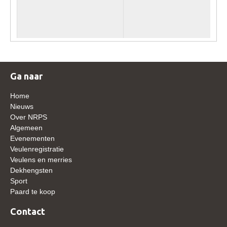
WBSFH
Dekhengsten
Zoek een hengst
HENGSTEN ONLINE
Ga naar
Hengstenselectie
Home
Informatie Hengstenkeuring
Nieuws
AANMELDEN HENGSTENKEURING ONDER HET
Over NRPS
ZADEL 2026
Algemeen
Evenementen
Verrichtingsonderzoek NRPS
Veulenregistratie
Verrichtingsonderzoek 2025-2026
Veulens en merries
Dekhengsten
Verrichtingsonderzoek 2024-2025
Sport
Paard te koop
Verrichtingsonderzoek 2023-2024
Verrichtingsonderzoek 2022-2023
Contact
Verrichtingsonderzoek 2021-2022