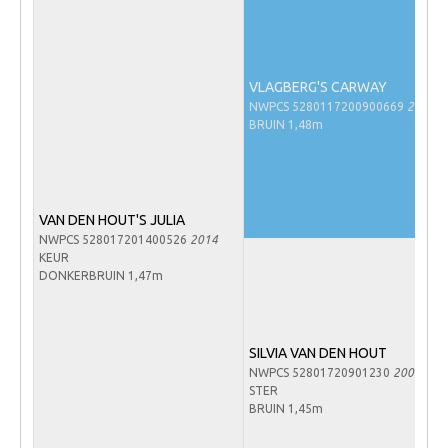
Veulens en merries
Zoek een NRPS paard
VLAGBERG'S CARWAY
PEDIGREE ONLINE
NWPCS 5280117200900669
2009
Informatie aan je paard of pony toevoegen
BRUIN 1,48m
Onze fokkerij
Fokkerij informatie
VAN DEN HOUT'S JULIA
Fokprogramma's en registratie
NWPCS 528017201400526
2014
KEUR
Informatie veulen registratie
DONKERBRUIN 1,47m
Veulen registratie
NRPS-Boegbeeld
SILVIA VAN DEN HOUT
Predicaten
NWPCS 52801720901230
2009
STER
Cornage
BRUIN 1,45m
Röntgenonderzoek