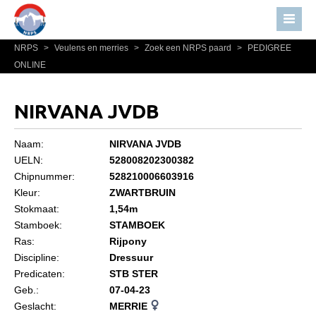
NRPS
>
Veulens en merries
>
Zoek een NRPS paard
>
PEDIGREE
Home
ONLINE
Nieuws
Over NRPS
NIRVANA JVDB
Bestuur NRPS
Naam:
NIRVANA JVDB
Lidmaatschap NRPS
UELN:
528008202300382
Chipnummer:
528210006603916
Informatie
Kleur:
ZWARTBRUIN
Lid worden
Stokmaat:
1,54m
Statuten en reglementen
Stamboek:
STAMBOEK
Ras:
Rijpony
Privacyverklaring
Discipline:
Dressuur
Predicaten:
STB STER
Algemeen
Geb.:
07-04-23
Paardenpaspoort aanvragen
Geslacht:
MERRIE