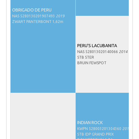
Veulens en merries
OBRIGADO DE PERU
NAS 5280130201907493
2019
Zoek een NRPS paard
ZWART PANTERBONT 1,62m
PEDIGREE ONLINE
Informatie aan je paard of pony toevoegen
PERU'S LACUBANITA
Onze fokkerij
NAS 528013020140066
2014
STB STER
Fokkerij informatie
BRUIN FEWSPOT
Fokprogramma's en registratie
Informatie veulen registratie
Veulen registratie
NRPS-Boegbeeld
Predicaten
INDIAN ROCK
Cornage
KWPN 528003201304360
2013
Röntgenonderzoek
STB IDP GRAND PRIX