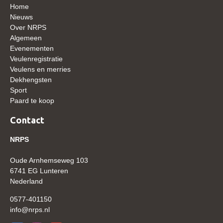
Home
Nieuws
Verrichtingsonderzoek 2020-2021
Over NRPS
Verrichtingsonderzoek 2019-2020
Algemeen
Evenementen
Sport
Veulenregistratie
Veulens en merries
Paard te koop
Dekhengsten
Inloggen
Sport
Paard te koop
CONTACT
Contact
REGIO'S
NRPS
Regio Noord
Bestuur Regio Noord
Oude Arnhemseweg 103
6741 EG Lunteren
Regio Midden
Nederland
Bestuur Regio Midden
0577-401150
info@nrps.nl
Regio West