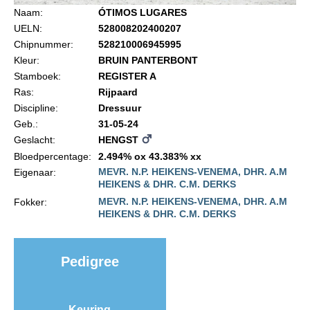
Import registratie
Naam:
ÓTIMOS LUGARES
UELN:
528008202400207
Veulenregistratie
Chipnummer:
528210006945995
I&R Registratie
Kleur:
BRUIN PANTERBONT
Stamboek:
REGISTER A
Informatie overschrijven paspoort
Ras:
Rijpaard
Formulier overschrijven op naam
Discipline:
Dressuur
Geb.:
31-05-24
Animal Health Regulation
Geslacht:
HENGST
Gids voor Goede Praktijken
Bloedpercentage:
2.494% ox 43.383% xx
MEVR. N.P. HEIKENS-VENEMA, DHR. A.M
Eigenaar:
Marktplaats
HEIKENS & DHR. C.M. DERKS
MEVR. N.P. HEIKENS-VENEMA, DHR. A.M
Fokker:
Tarievenlijst
HEIKENS & DHR. C.M. DERKS
Veel gestelde vragen
Webshop
Pedigree
Evenementen
NRPS Select Sale
Keuring