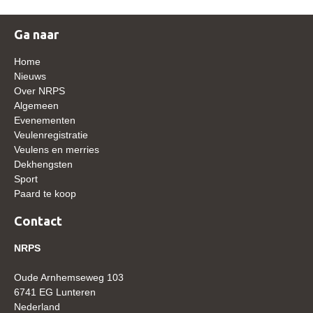
WBSFH
Ga naar
Dekhengsten
Zoek een hengst
Home
Nieuws
HENGSTEN ONLINE
Over NRPS
Algemeen
Hengstenselectie
Evenementen
Informatie Hengstenkeuring
Veulenregistratie
Veulens en merries
AANMELDEN HENGSTENKEURING ONDER HET
Dekhengsten
ZADEL 2026
Sport
Paard te koop
Verrichtingsonderzoek NRPS
Verrichtingsonderzoek 2025-2026
Contact
Verrichtingsonderzoek 2024-2025
NRPS
Verrichtingsonderzoek 2023-2024
Oude Arnhemseweg 103
Verrichtingsonderzoek 2022-2023
6741 EG Lunteren
Nederland
Verrichtingsonderzoek 2021-2022