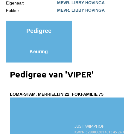
MEVR. LIBBY HOVINGA
Eigenaar:
Import registratie
MEVR. LIBBY HOVINGA
Fokker:
Veulenregistratie
I&R Registratie
Pedigree
Informatie overschrijven paspoort
Formulier overschrijven op naam
Keuring
Animal Health Regulation
Gids voor Goede Praktijken
Pedigree van 'VIPER'
Marktplaats
Tarievenlijst
LOMA-STAM, MERRIELIJN 22, FOKFAMILIE 75
Veel gestelde vragen
Webshop
Evenementen
JUST WIMPHOF
NRPS Select Sale
KWPN 528003201401345
2014