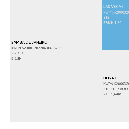
Arabissimo
LAS VEGAS
Veulenregistratie
KWPN 5280032
STB
Veulens en merries
BRUIN 1,80m
Zoek een NRPS paard
PEDIGREE ONLINE
SAMBA DE JANEIRO
KWPN 528003202206386
2022
Informatie aan je paard of pony toevoegen
VB D-OC
BRUIN
Onze fokkerij
Fokkerij informatie
ULINA.G
Fokprogramma's en registratie
KWPN 5280032
STB STER VOO
Informatie veulen registratie
VOS 1,64m
Veulen registratie
NRPS-Boegbeeld
Predicaten