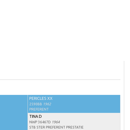
PERICLES XX
2590BB
1962
PREFERENT
TINA D
NWP 36467D
1964
STB STER PREFERENT PRESTATIE