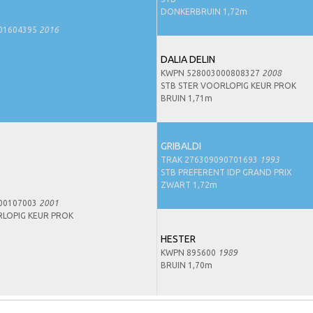
DONKERBRUIN 1,72m
01604395
2016
DALIA DELIN
KWPN 528003000808327
2008
STB STER VOORLOPIG KEUR PROK
BRUIN 1,71m
GRIBALDI
TRAK 276309090701693
1993
STB PREFERENT IDP GRAND PRIX
ZWART 1,72m
00107003
2001
RLOPIG KEUR PROK
HESTER
KWPN 895600
1989
BRUIN 1,70m