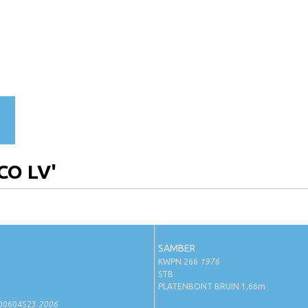
CO LV'
SAMBER
KWPN 266
1976
STB
PLATENBONT BRUIN 1,66m
00604523
2006