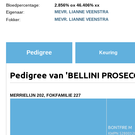
Bloedpercentage:
2.856% ox 46.406% xx
Paardenpaspoort aanvragen
MEVR. LIANNE VEENSTRA
Eigenaar:
MEVR. LIANNE VEENSTRA
Fokker:
Import registratie
Veulenregistratie
I&R Registratie
Informatie overschrijven paspoort
Pedigree
Keuring
Formulier overschrijven op naam
Animal Health Regulation
Pedigree van 'BELLINI PROSEC
Gids voor Goede Praktijken
Marktplaats
MERRIELIJN 202, FOKFAMILIE 227
Tarievenlijst
Veel gestelde vragen
Webshop
BONTFIRE M
KWPN 5280032