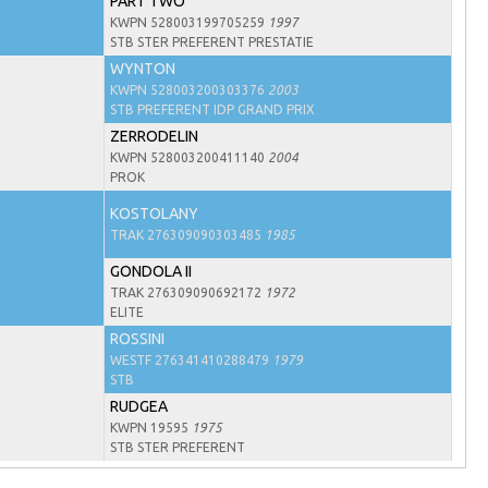
PART TWO
KWPN 528003199705259
1997
STB STER PREFERENT PRESTATIE
WYNTON
KWPN 528003200303376
2003
STB PREFERENT IDP GRAND PRIX
ZERRODELIN
KWPN 528003200411140
2004
PROK
KOSTOLANY
TRAK 276309090303485
1985
GONDOLA II
TRAK 276309090692172
1972
ELITE
ROSSINI
WESTF 276341410288479
1979
STB
RUDGEA
KWPN 19595
1975
STB STER PREFERENT