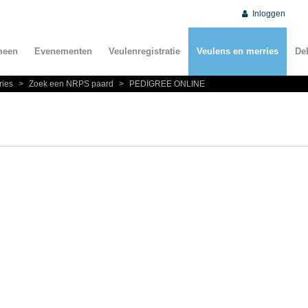
Inloggen
meen
Evenementen
Veulenregistratie
Veulens en merries
De
ries
>
Zoek een NRPS paard
>
PEDIGREE ONLINE