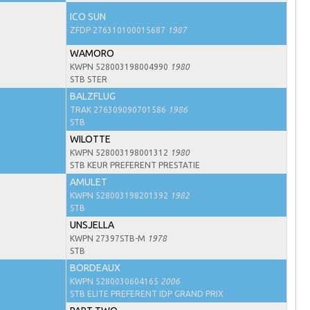
ICO SUN
ZFDP 276310100015687
1987
WAMORO
KWPN 528003198004990
1980
STB STER
BALZFLUG
TRAK 276309090701586
1986
STB
WILOTTE
KWPN 528003198001312
1980
STB KEUR PREFERENT PRESTATIE
AMULET
KWPN 528003198201392
1982
STB
UNSJELLA
KWPN 27397STB-M
1978
STB
BORDEAUX
KWPN 5280030604165
2006
STB ELITE PREFERENT IDP GRAND PRIX