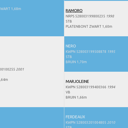
WART 1,68m
RAMORO
NRPS 528003199800235
1998
STB
PLATENBONT ZWART 1,60m
NERO
KWPN 528003199508878
1995
STB
BRUIN 1,70m
00100255
2001
,64m
MARJOLEINE
KWPN 528003199400366
1994
VB
BRUIN 1,66m
FERDEAUX
KWPN 528003201004805
2010
STB