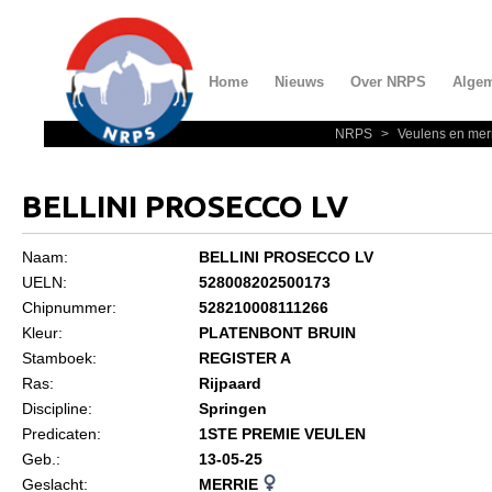
Home
Nieuws
Over NRPS
Alge
NRPS
>
Veulens en mer
Home
Nieuws
BELLINI PROSECCO LV
Over NRPS
Naam:
BELLINI PROSECCO LV
Bestuur NRPS
UELN:
528008202500173
Lidmaatschap NRPS
Chipnummer:
528210008111266
Kleur:
PLATENBONT BRUIN
Informatie
Stamboek:
REGISTER A
Lid worden
Ras:
Rijpaard
Discipline:
Springen
Statuten en reglementen
Predicaten:
1STE PREMIE VEULEN
Privacyverklaring
Geb.:
13-05-25
Geslacht:
MERRIE
Algemeen