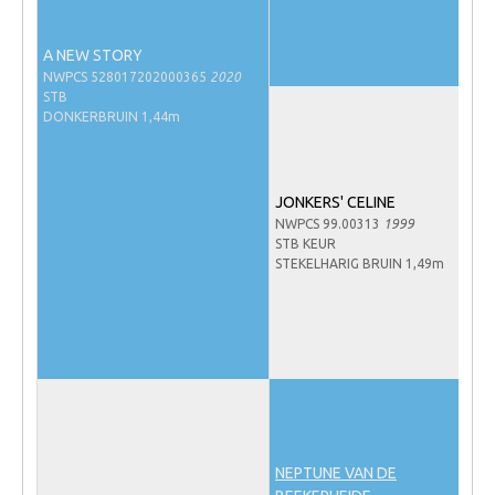
NRPS Keuringen
A NEW STORY
Hengstenkeuring
NWPCS 528017202000365
2020
Regionale Keuringen
STB
DONKERBRUIN 1,44m
Nationale Keuring
Late Veulenkeuring
JONKERS' CELINE
ABOP
NWPCS 99.00313
1999
STB KEUR
Sport
STEKELHARIG BRUIN 1,49m
Wereldkampioenschap Jonge Paarden
Dutch Pony Championship
Evenementen
Arabian Horse Events
Arabissimo
NEPTUNE VAN DE
Veulenregistratie