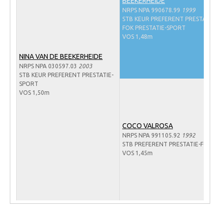
BEEKERHEIDE
Veulens en merries
NRPS NPA 990678.99
1999
STB KEUR PREFERENT PRESTATIE-
Zoek een NRPS paard
FOK PRESTATIE-SPORT
VOS 1,48m
PEDIGREE ONLINE
NINA VAN DE BEEKERHEIDE
Informatie aan je paard of pony toevoegen
NRPS NPA 030597.03
2003
STB KEUR PREFERENT PRESTATIE-
Onze fokkerij
SPORT
VOS 1,50m
Fokkerij informatie
Fokprogramma's en registratie
COCO VALROSA
Informatie veulen registratie
NRPS NPA 991105.92
1992
STB PREFERENT PRESTATIE-FOK
Veulen registratie
VOS 1,45m
NRPS-Boegbeeld
Predicaten
Cornage
Röntgenonderzoek