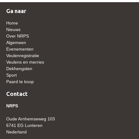
WBSFH
Ga naar
Dekhengsten
Home
Zoek een hengst
Nieuws
Over NRPS
HENGSTEN ONLINE
Algemeen
Hengstenselectie
Evenementen
Veulenregistratie
Informatie Hengstenkeuring
Veulens en merries
Dekhengsten
AANMELDEN HENGSTENKEURING ONDER HET
Sport
ZADEL 2026
Paard te koop
Verrichtingsonderzoek NRPS
Contact
Verrichtingsonderzoek 2025-2026
NRPS
Verrichtingsonderzoek 2024-2025
Verrichtingsonderzoek 2023-2024
Oude Arnhemseweg 103
6741 EG Lunteren
Verrichtingsonderzoek 2022-2023
Nederland
Verrichtingsonderzoek 2021-2022