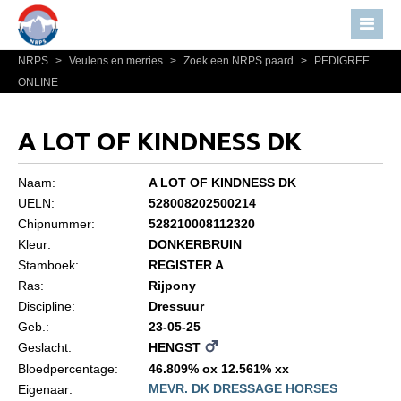
NRPS
>
Veulens en merries
>
Zoek een NRPS paard
>
PEDIGREE
Home
ONLINE
Nieuws
Over NRPS
A LOT OF KINDNESS DK
Bestuur NRPS
Naam:
A LOT OF KINDNESS DK
Lidmaatschap NRPS
UELN:
528008202500214
Chipnummer:
528210008112320
Informatie
Kleur:
DONKERBRUIN
Lid worden
Stamboek:
REGISTER A
Statuten en reglementen
Ras:
Rijpony
Discipline:
Dressuur
Privacyverklaring
Geb.:
23-05-25
Geslacht:
HENGST
Algemeen
Bloedpercentage:
46.809% ox 12.561% xx
Paardenpaspoort aanvragen
MEVR. DK DRESSAGE HORSES
Eigenaar: