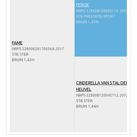
FERGIE
Veulens en merries
NRPS 528008100095110
2010
Zoek een NRPS paard
STB PRESTATIE-SPORT
BRUIN 1,47m
PEDIGREE ONLINE
Informatie aan je paard of pony toevoegen
FAME
Onze fokkerij
NRPS 528008201700364
2017
STB STER
Fokkerij informatie
BRUIN 1,42m
Fokprogramma's en registratie
Informatie veulen registratie
CINDERELLA VAN STAL DEN
HEUVEL
Veulen registratie
NRPS 528008120045712
2012
NRPS-Boegbeeld
STB STER
BRUIN 1,44m
Predicaten
Cornage
Röntgenonderzoek