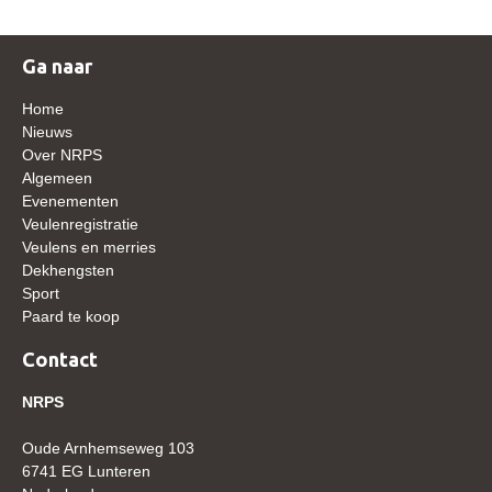
WBSFH
Dekhengsten
Ga naar
Zoek een hengst
Home
Nieuws
HENGSTEN ONLINE
Over NRPS
Hengstenselectie
Algemeen
Evenementen
Informatie Hengstenkeuring
Veulenregistratie
Veulens en merries
AANMELDEN HENGSTENKEURING ONDER HET
ZADEL 2026
Dekhengsten
Sport
Verrichtingsonderzoek NRPS
Paard te koop
Verrichtingsonderzoek 2025-2026
Contact
Verrichtingsonderzoek 2024-2025
NRPS
Verrichtingsonderzoek 2023-2024
Oude Arnhemseweg 103
Verrichtingsonderzoek 2022-2023
6741 EG Lunteren
Verrichtingsonderzoek 2021-2022