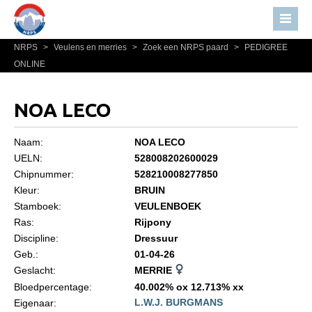
NRPS
>
Veulens en merries
>
Zoek een NRPS paard
>
PEDIGREE
Home
ONLINE
Nieuws
Over NRPS
NOA LECO
Bestuur NRPS
Naam:
NOA LECO
Lidmaatschap NRPS
UELN:
528008202600029
Chipnummer:
528210008277850
Informatie
Kleur:
BRUIN
Lid worden
Stamboek:
VEULENBOEK
Statuten en reglementen
Ras:
Rijpony
Discipline:
Dressuur
Privacyverklaring
Geb.:
01-04-26
Geslacht:
MERRIE
Algemeen
Bloedpercentage:
40.002% ox 12.713% xx
Paardenpaspoort aanvragen
L.W.J. BURGMANS
Eigenaar: