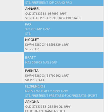
STB PREFERENT IDP GRAND PRIX
ANNABEL
OLD 276333331037097
1997
STB ELITE PREFERENT PROK PRESTATIE
PAX
973213 IMP
1997
STB
NICOLET
KWPN 528003199503329
1995
STB STER
BRATT
NAS 000069 NAS
2000
PARNITA
KWPN 528003199702502
1997
VB PRESTATIE
FLORENCIO I
NRPS 276341411716999
1999
STB PREFERENT PRESTATIE-FOK PRESTATIE-SPORT
ARKONA
OLD 276333331283496OL
1996
ELITE HAUPTPRÄMIENSTUTE