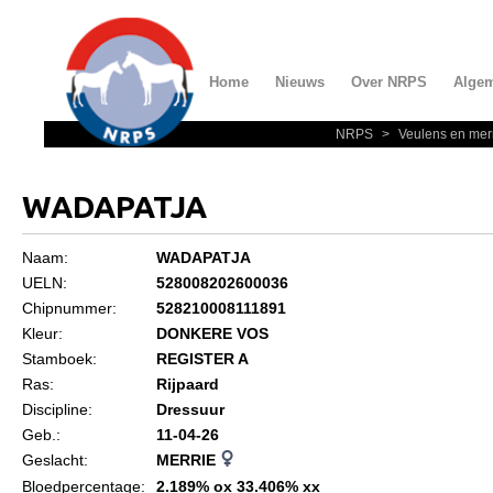
Home
Nieuws
Over NRPS
Alge
NRPS
>
Veulens en mer
Home
Nieuws
WADAPATJA
Over NRPS
Naam:
WADAPATJA
Bestuur NRPS
UELN:
528008202600036
Lidmaatschap NRPS
Chipnummer:
528210008111891
Kleur:
DONKERE VOS
Informatie
Stamboek:
REGISTER A
Lid worden
Ras:
Rijpaard
Discipline:
Dressuur
Statuten en reglementen
Geb.:
11-04-26
Privacyverklaring
Geslacht:
MERRIE
Bloedpercentage:
2.189% ox 33.406% xx
Algemeen