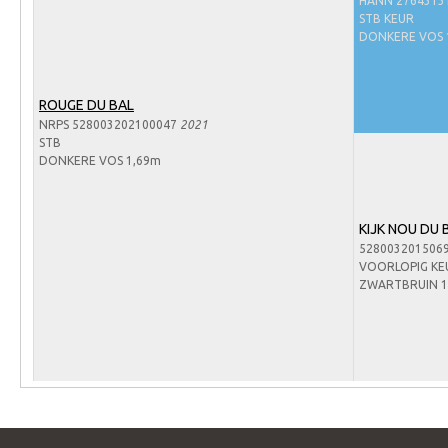
HANN 2764313
Arabissimo
STB KEUR
Veulenregistratie
DONKERE VOS 
Veulens en merries
ROUGE DU BAL
Zoek een NRPS paard
NRPS 528003202100047
2021
PEDIGREE ONLINE
STB
DONKERE VOS 1,69m
Informatie aan je paard of pony toevoegen
Onze fokkerij
KIJK NOU DU 
Fokkerij informatie
528003201506
VOORLOPIG KE
Fokprogramma's en registratie
ZWARTBRUIN 1
Informatie veulen registratie
Veulen registratie
NRPS-Boegbeeld
Predicaten