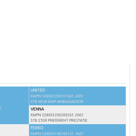
UNITED
KWPN 528003200107663
2001
STB KEUR BWP AMBASSADEUR
X
VENNA
KWPN 528003200200363
2002
STB STER PREFERENT PRESTATIE
FERRO
KWPN 528003198700151
1987