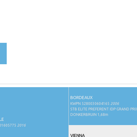
BORDEAUX
KWPN 5280030604165
2006
STB ELITE PREFERENT IDP GRAND PRI
DONKERBRUIN 1,68m
LE
01605775
2016
VIENNA