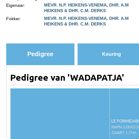
MEVR. N.P. HEIKENS-VENEMA, DHR. A.M
Eigenaar:
Paardenpaspoort aanvragen
HEIKENS & DHR. C.M. DERKS
MEVR. N.P. HEIKENS-VENEMA, DHR. A.M
Fokker:
Import registratie
HEIKENS & DHR. C.M. DERKS
Veulenregistratie
I&R Registratie
Informatie overschrijven paspoort
Pedigree
Keuring
Formulier overschrijven op naam
Animal Health Regulation
Pedigree van 'WADAPATJA'
Gids voor Goede Praktijken
Marktplaats
Tarievenlijst
Veel gestelde vragen
LE FORMIDAB
KWPN 5280032
Webshop
ZWART 1,71m