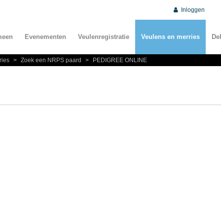
Inloggen
meen
Evenementen
Veulenregistratie
Veulens en merries
De
ries
>
Zoek een NRPS paard
>
PEDIGREE ONLINE