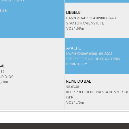
13902311
2011
1,69m
LIEBELEI
HANN 276431314309803
2003
STAATSPRÄMIENSTUTE
VOS 1,68m
APACHE
KWPN 5280030508169
2005
STB PREFERENT IDP GRAND PRIX
BRUIN 1,69m
BAL
992
UR D-OC
REINE DU BAL
,70m
98.03481
KEUR PREFERENT PRESTATIE SPORT-(D
(SPR)
VOS 1,75m