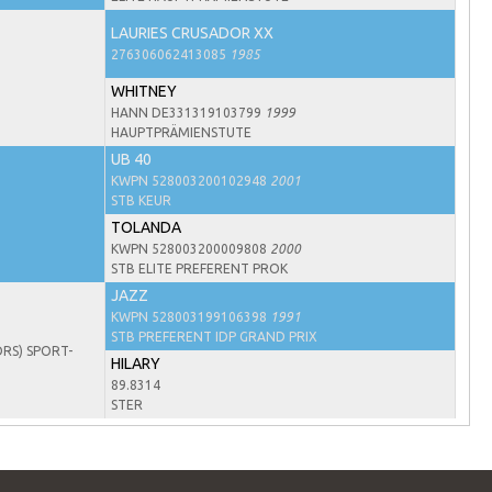
LAURIES CRUSADOR XX
276306062413085
1985
WHITNEY
HANN DE331319103799
1999
HAUPTPRÄMIENSTUTE
UB 40
KWPN 528003200102948
2001
STB KEUR
TOLANDA
KWPN 528003200009808
2000
STB ELITE PREFERENT PROK
JAZZ
KWPN 528003199106398
1991
STB PREFERENT IDP GRAND PRIX
RS) SPORT-
HILARY
89.8314
STER