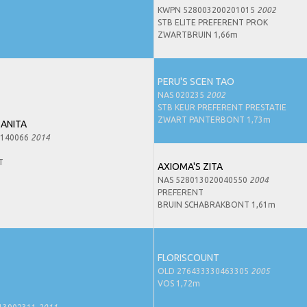
KWPN 528003200201015
2002
STB ELITE PREFERENT PROK
ZWARTBRUIN 1,66m
PERU'S SCEN TAO
NAS 020235
2002
STB KEUR PREFERENT PRESTATIE
ZWART PANTERBONT 1,73m
BANITA
0140066
2014
T
AXIOMA'S ZITA
NAS 528013020040550
2004
PREFERENT
BRUIN SCHABRAKBONT 1,61m
FLORISCOUNT
OLD 276433330463305
2005
VOS 1,72m