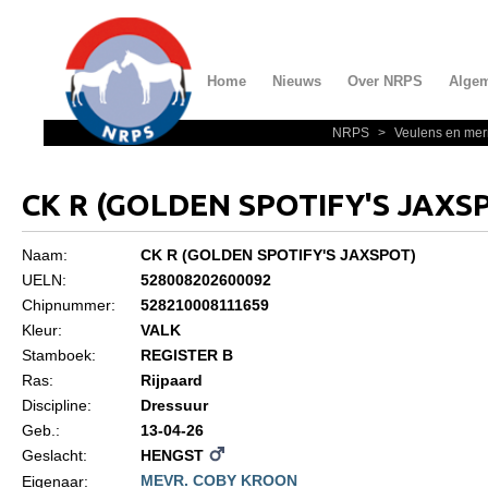
Home
Nieuws
Over NRPS
Alge
NRPS
>
Veulens en mer
Home
Nieuws
CK R (GOLDEN SPOTIFY'S JAXS
Over NRPS
Naam:
CK R (GOLDEN SPOTIFY'S JAXSPOT)
Bestuur NRPS
UELN:
528008202600092
Lidmaatschap NRPS
Chipnummer:
528210008111659
Kleur:
VALK
Informatie
Stamboek:
REGISTER B
Lid worden
Ras:
Rijpaard
Discipline:
Dressuur
Statuten en reglementen
Geb.:
13-04-26
Privacyverklaring
Geslacht:
HENGST
MEVR. COBY KROON
Eigenaar:
Algemeen