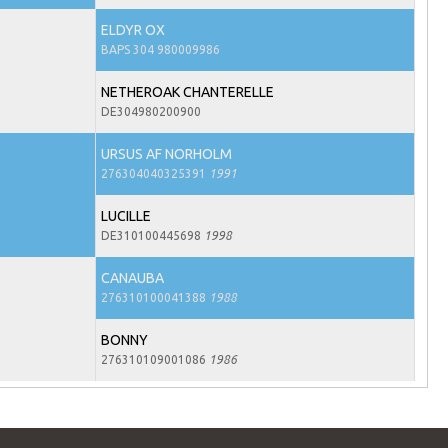
ELDYR OX
BAPS 304 980009986
NETHEROAK CHANTERELLE
DE304980200900
URSUS AF NORHOLM
276304040325391
1991
LUCILLE
DE310100445698
1998
CANAUBA
276310100041388
1988
BONNY
276310109001086
1986