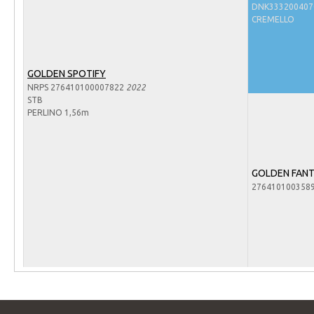
Arabissimo
DNK33320040
CREMELLO
Veulenregistratie
Veulens en merries
GOLDEN SPOTIFY
Zoek een NRPS paard
NRPS 276410100007822
2022
PEDIGREE ONLINE
STB
PERLINO 1,56m
Informatie aan je paard of pony toevoegen
Onze fokkerij
GOLDEN FAN
Fokkerij informatie
276410100358
Fokprogramma's en registratie
Informatie veulen registratie
Veulen registratie
NRPS-Boegbeeld
Predicaten