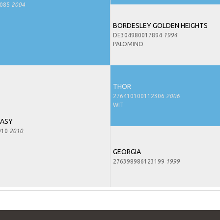
7085
2004
BORDESLEY GOLDEN HEIGHTS
DE304980017894
1994
PALOMINO
THOR
276410100112306
2006
WIT
TASY
910
2010
GEORGIA
276398986123199
1999