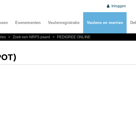
Inloggen
meen
Evenementen
Veulenregistratie
Veulens en merries
De
ries
>
Zoek een NRPS paard
>
PEDIGREE ONLINE
POT)