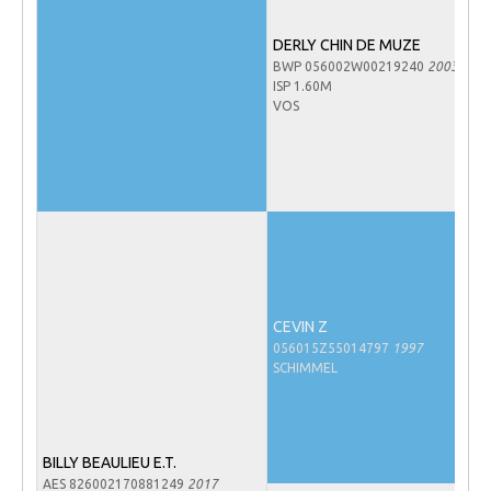
NRPS Keuringen
DERLY CHIN DE MUZE
Hengstenkeuring
BWP 056002W00219240
2003
ISP 1.60M
Regionale Keuringen
VOS
Nationale Keuring
Late Veulenkeuring
ABOP
Sport
Wereldkampioenschap Jonge Paarden
Dutch Pony Championship
CEVIN Z
056015Z55014797
1997
Evenementen
SCHIMMEL
Arabian Horse Events
Arabissimo
BILLY BEAULIEU E.T.
Veulenregistratie
AES 826002170881249
2017