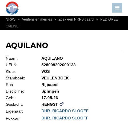
NRPS
>
Veulens en merries
>
Zoek een NRPS paard
>
PEDIGREE
Home
ONLINE
Nieuws
Over NRPS
AQUILANO
Bestuur NRPS
Naam:
AQUILANO
Lidmaatschap NRPS
UELN:
528008202600138
Kleur:
VOS
Informatie
Stamboek:
VEULENBOEK
Lid worden
Ras:
Rijpaard
Statuten en reglementen
Discipline:
Springen
Geb.:
17-05-26
Privacyverklaring
Geslacht:
HENGST
DHR. RICARDO SLOOFF
Algemeen
Eigenaar:
DHR. RICARDO SLOOFF
Fokker:
Paardenpaspoort aanvragen