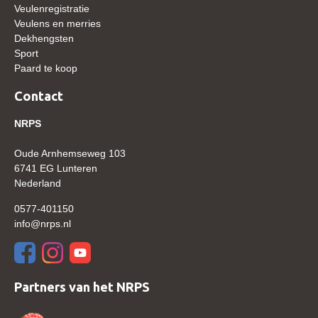
Veulenregistratie
WBSFH
Veulens en merries
Dekhengsten
Dekhengsten
Sport
Zoek een hengst
Paard te koop
HENGSTEN ONLINE
Contact
Hengstenselectie
NRPS
Informatie Hengstenkeuring
Oude Arnhemseweg 103
AANMELDEN HENGSTENKEURING ONDER HET
6741 EG Lunteren
ZADEL 2026
Nederland
Verrichtingsonderzoek NRPS
0577-401150
Verrichtingsonderzoek 2025-2026
info@nrps.nl
Verrichtingsonderzoek 2024-2025
Verrichtingsonderzoek 2023-2024
Partners van het NRPS
Verrichtingsonderzoek 2022-2023
Verrichtingsonderzoek 2021-2022