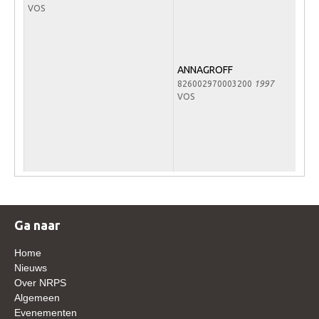
VOS
Veulens en merries
Zoek een NRPS paard
PEDIGREE ONLINE
ANNAGROFF
826002970003200
1997
Informatie aan je paard of pony toevoegen
VOS
Onze fokkerij
Fokkerij informatie
Fokprogramma's en registratie
Informatie veulen registratie
Veulen registratie
Ga naar
NRPS-Boegbeeld
Home
Predicaten
Nieuws
Over NRPS
Cornage
Algemeen
Röntgenonderzoek
Evenementen