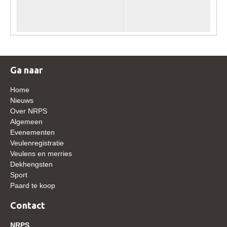
WBSFH
Dekhengsten
Zoek een hengst
HENGSTEN ONLINE
Ga naar
Hengstenselectie
Home
Informatie Hengstenkeuring
Nieuws
Over NRPS
AANMELDEN HENGSTENKEURING ONDER HET
Algemeen
ZADEL 2026
Evenementen
Verrichtingsonderzoek NRPS
Veulenregistratie
Veulens en merries
Verrichtingsonderzoek 2025-2026
Dekhengsten
Sport
Verrichtingsonderzoek 2024-2025
Paard te koop
Verrichtingsonderzoek 2023-2024
Contact
Verrichtingsonderzoek 2022-2023
NRPS
Verrichtingsonderzoek 2021-2022