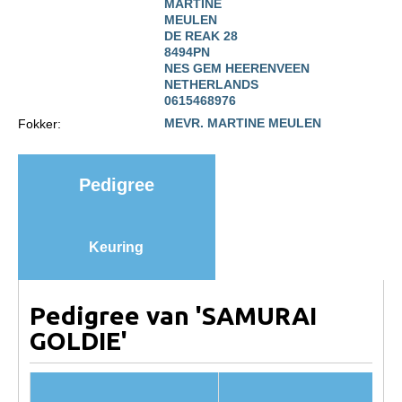
MARTINE
Import registratie
MEULEN
DE REAK 28
Veulenregistratie
8494PN
NES GEM HEERENVEEN
I&R Registratie
NETHERLANDS
0615468976
Informatie overschrijven paspoort
MEVR. MARTINE MEULEN
Fokker:
Formulier overschrijven op naam
Animal Health Regulation
Pedigree
Gids voor Goede Praktijken
Marktplaats
Keuring
Tarievenlijst
Veel gestelde vragen
Pedigree van 'SAMURAI
Webshop
GOLDIE'
Evenementen
NRPS Select Sale