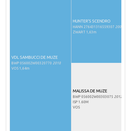
NRPS Keuringen
Hengstenkeuring
HUNTER'S SCENDRO
Regionale Keuringen
HANN 276431316559307
2007
ZWART 1,63m
Nationale Keuring
Late Veulenkeuring
ABOP
VDL SAMBUCCI DE MUZE
BWP 056002W00320770
2018
Sport
VOS 1,64m
Wereldkampioenschap Jonge Paarden
Dutch Pony Championship
MALISSA DE MUZE
Evenementen
BWP 056002W00303075
2012
ISP 1.60M
Arabian Horse Events
VOS
Arabissimo
Veulenregistratie