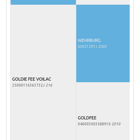
Veulens en merries
Zoek een NRPS paard
PEDIGREE ONLINE
Informatie aan je paard of pony toevoegen
WEHRBURG
60021297J
2002
Onze fokkerij
Fokkerij informatie
Fokprogramma's en registratie
GOLDIE FEE VOILAC
Informatie veulen registratie
25000116363732J
216
Veulen registratie
NRPS-Boegbeeld
Predicaten
GOLDFEE
Cornage
040003003588910
2010
Röntgenonderzoek