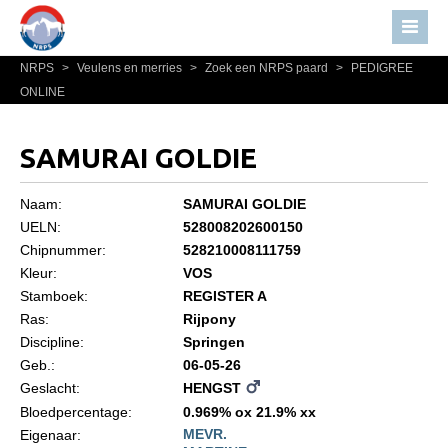
NRPS
>
Veulens en merries
>
Zoek een NRPS paard
>
PEDIGREE
Home
ONLINE
Nieuws
Over NRPS
SAMURAI GOLDIE
Bestuur NRPS
Naam:
SAMURAI GOLDIE
Lidmaatschap NRPS
UELN:
528008202600150
Chipnummer:
528210008111759
Informatie
Kleur:
VOS
Lid worden
Stamboek:
REGISTER A
Statuten en reglementen
Ras:
Rijpony
Discipline:
Springen
Privacyverklaring
Geb.:
06-05-26
Geslacht:
HENGST
Algemeen
Bloedpercentage:
0.969% ox 21.9% xx
Paardenpaspoort aanvragen
MEVR.
Eigenaar: