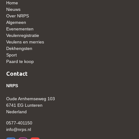
Home
WBSFH
Nieuws
Over NRPS
Dekhengsten
Algemeen
Zoek een hengst
Evenementen
Veulenregistratie
HENGSTEN ONLINE
Veulens en merries
Dekhengsten
Hengstenselectie
Sport
Informatie Hengstenkeuring
Paard te koop
AANMELDEN HENGSTENKEURING ONDER HET
Contact
ZADEL 2026
NRPS
Verrichtingsonderzoek NRPS
Verrichtingsonderzoek 2025-2026
Oude Arnhemseweg 103
6741 EG Lunteren
Verrichtingsonderzoek 2024-2025
Nederland
Verrichtingsonderzoek 2023-2024
0577-401150
Verrichtingsonderzoek 2022-2023
info@nrps.nl
Verrichtingsonderzoek 2021-2022