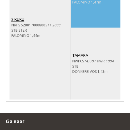
PALOMINO 1,47m
Veulens en merries
Zoek een NRPS paard
SIKUKU
NRPS 528017000800577
2008
PEDIGREE ONLINE
STB STER
Informatie aan je paard of pony toevoegen
PALOMINO 1,44m
Onze fokkerij
TAMARA
Fokkerij informatie
NWPCS M3397 HWR
1994
Fokprogramma's en registratie
STB
DONKERE VOS 1,43m
Informatie veulen registratie
Veulen registratie
NRPS-Boegbeeld
Predicaten
Cornage
Ga naar
Röntgenonderzoek