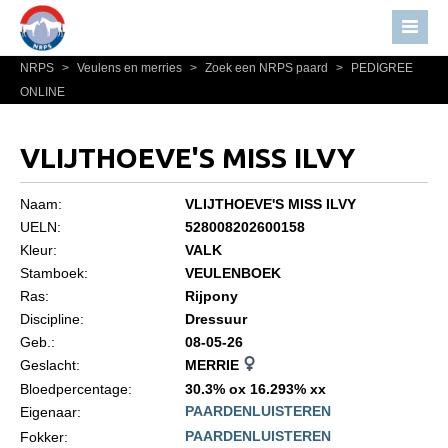
NRPS
>
Veulens en merries
>
Zoek een NRPS paard
>
PEDIGREE
Home
ONLINE
Nieuws
Over NRPS
VLIJTHOEVE'S MISS ILVY
Bestuur NRPS
Naam:
VLIJTHOEVE'S MISS ILVY
Lidmaatschap NRPS
UELN:
528008202600158
Kleur:
VALK
Informatie
Stamboek:
VEULENBOEK
Lid worden
Ras:
Rijpony
Statuten en reglementen
Discipline:
Dressuur
Geb.:
08-05-26
Privacyverklaring
Geslacht:
MERRIE
Algemeen
Bloedpercentage:
30.3% ox 16.293% xx
PAARDENLUISTEREN
Eigenaar:
Paardenpaspoort aanvragen
PAARDENLUISTEREN
Fokker: