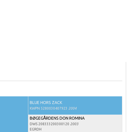
BLUE HORS ZACK
KWPN 5280030407923
2004
BØGEGÅRDENS DON ROMINA
DWS 208333200300120
2003
EGRDH