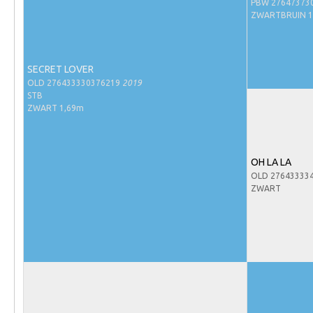
Evenementen
PBW 27647373
ZWARTBRUIN 1
NRPS Select Sale
NRPS Keuringen
SECRET LOVER
Hengstenkeuring
OLD 276433330376219
2019
STB
Regionale Keuringen
ZWART 1,69m
Nationale Keuring
Late Veulenkeuring
OH LA LA
ABOP
OLD 27643333
ZWART
Sport
Wereldkampioenschap Jonge Paarden
Dutch Pony Championship
Evenementen
Arabian Horse Events