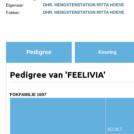
DHR. HENGSTENSTATION RITTA HOEVE
Eigenaar:
Paardenpaspoort aanvragen
DHR. HENGSTENSTATION RITTA HOEVE
Fokker:
Import registratie
Veulenregistratie
I&R Registratie
Informatie overschrijven paspoort
Pedigree
Keuring
Formulier overschrijven op naam
Animal Health Regulation
Pedigree van 'FEELIVIA'
Gids voor Goede Praktijken
Marktplaats
FOKFAMILIE 1697
Tarievenlijst
Veel gestelde vragen
Webshop
SECRET