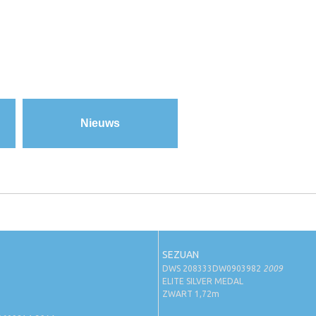
Nieuws
SEZUAN
DWS 208333DW0903982
2009
ELITE SILVER MEDAL
ZWART 1,72m