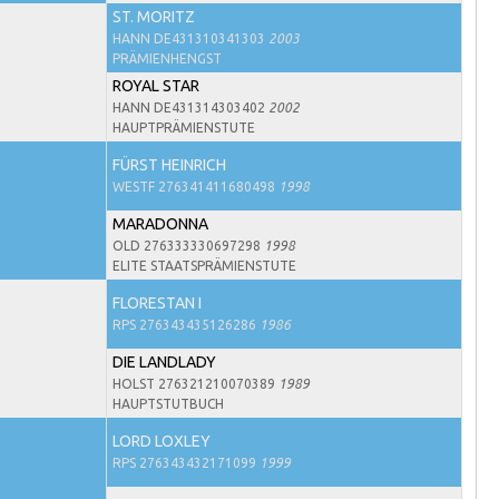
ST. MORITZ
HANN DE431310341303
2003
PRÄMIENHENGST
ROYAL STAR
HANN DE431314303402
2002
HAUPTPRÄMIENSTUTE
FÜRST HEINRICH
WESTF 276341411680498
1998
MARADONNA
OLD 276333330697298
1998
ELITE STAATSPRÄMIENSTUTE
FLORESTAN I
RPS 276343435126286
1986
DIE LANDLADY
HOLST 276321210070389
1989
HAUPTSTUTBUCH
LORD LOXLEY
RPS 276343432171099
1999