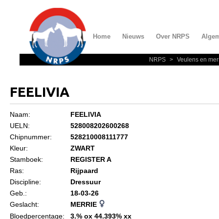
Home
Nieuws
Over NRPS
Alge
NRPS
>
Veulens en mer
Home
Nieuws
FEELIVIA
Over NRPS
Naam:
FEELIVIA
Bestuur NRPS
UELN:
528008202600268
Lidmaatschap NRPS
Chipnummer:
528210008111777
Kleur:
ZWART
Informatie
Stamboek:
REGISTER A
Lid worden
Ras:
Rijpaard
Discipline:
Dressuur
Statuten en reglementen
Geb.:
18-03-26
Privacyverklaring
Geslacht:
MERRIE
Bloedpercentage:
3.% ox 44.393% xx
Algemeen