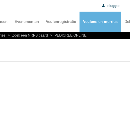
Inloggen
meen
Evenementen
Veulenregistratie
Veulens en merries
De
ries
>
Zoek een NRPS paard
>
PEDIGREE ONLINE