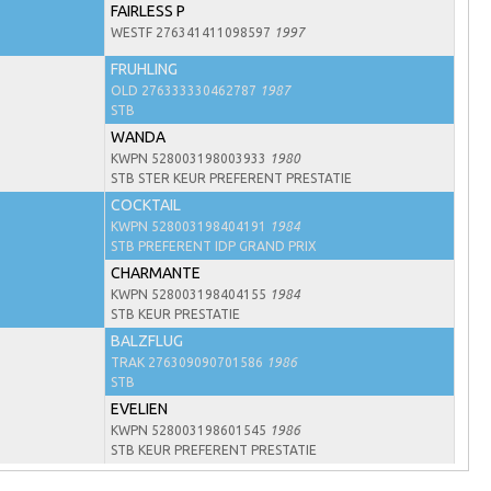
FAIRLESS P
WESTF 276341411098597
1997
FRUHLING
OLD 276333330462787
1987
STB
WANDA
KWPN 528003198003933
1980
STB STER KEUR PREFERENT PRESTATIE
COCKTAIL
KWPN 528003198404191
1984
STB PREFERENT IDP GRAND PRIX
CHARMANTE
KWPN 528003198404155
1984
STB KEUR PRESTATIE
BALZFLUG
TRAK 276309090701586
1986
STB
EVELIEN
KWPN 528003198601545
1986
STB KEUR PREFERENT PRESTATIE