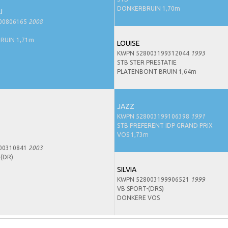
DONKERBRUIN 1,70m
U
00806165
2008
RUIN 1,71m
LOUISE
KWPN 528003199312044
1993
STB STER PRESTATIE
PLATENBONT BRUIN 1,64m
JAZZ
KWPN 528003199106398
1991
STB PREFERENT IDP GRAND PRIX
VOS 1,73m
00310841
2003
-(DR)
SILVIA
KWPN 528003199906521
1999
VB SPORT-(DRS)
DONKERE VOS