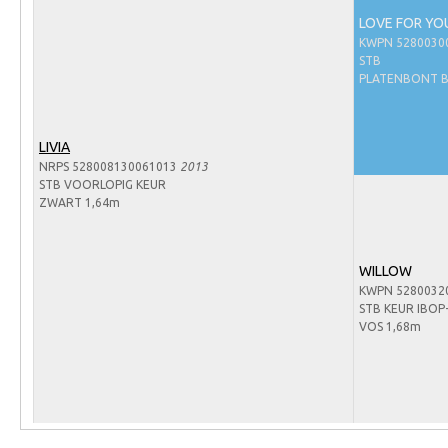
Arabissimo
LOVE FOR YO
Veulenregistratie
KWPN 5280030
STB
Veulens en merries
PLATENBONT B
Zoek een NRPS paard
PEDIGREE ONLINE
LIVIA
NRPS 528008130061013
2013
Informatie aan je paard of pony toevoegen
STB VOORLOPIG KEUR
ZWART 1,64m
Onze fokkerij
Fokkerij informatie
WILLOW
Fokprogramma's en registratie
KWPN 5280032
STB KEUR IBOP
Informatie veulen registratie
VOS 1,68m
Veulen registratie
NRPS-Boegbeeld
Predicaten