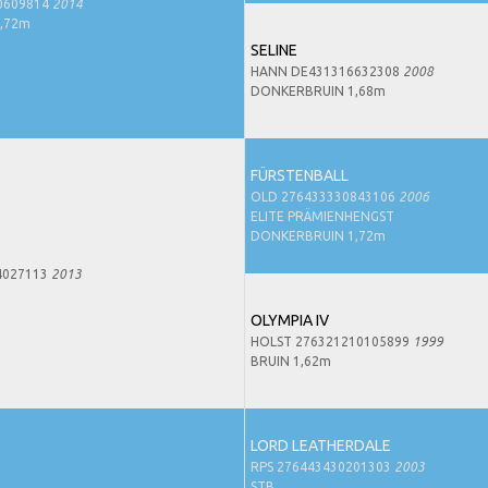
0609814
2014
,72m
SELINE
HANN DE431316632308
2008
DONKERBRUIN 1,68m
FÜRSTENBALL
OLD 276433330843106
2006
ELITE PRÄMIENHENGST
DONKERBRUIN 1,72m
4027113
2013
OLYMPIA IV
HOLST 276321210105899
1999
BRUIN 1,62m
LORD LEATHERDALE
RPS 276443430201303
2003
STB